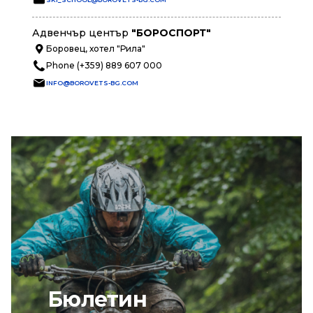
Адвенчър център
"БОРОСПОРТ"
Боровец, хотел "Рила"
Phone (+359) 889 607 000
INFO@BOROVETS-BG.COM
Бюлетин