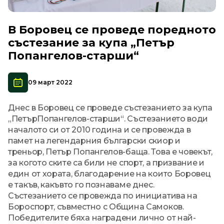
В Боровец се проведе поредното
състезание за купа „Петър
Попангелов-старши“
09 март 2022
Днес в Боровец се проведе състезанието за купа
„ПетърПопангелов-старши“. Състезанието води
началото си от 2010 година и се провежда в
памет на легендарния български скиор и
треньор, Петър Попангелов-баща. Това е човекът,
за когото ските са били не спорт, а призвание и
един от хората, благодарение на които Боровец
е такъв, какъвто го познаваме днес.
Състезанието се провежда по инициатива на
Бороспорт, съвместно с Община Самоков.
Победителите бяха наградени лично от най-