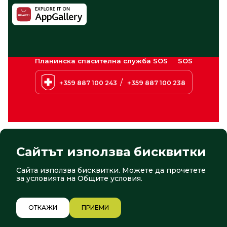
Планинска спасителна служба SOS
SOS
/
+359 887 100 243
+359 887 100 238
Сайтът използва бисквитки
Сайта използва бисквитки. Можете да прочетете
© 2026 Боровец. Всички права запазени
Сайт от:
СтудиоХ
за условията на
Общите условия
.
2/12
ОТКАЖИ
ПРИЕМИ