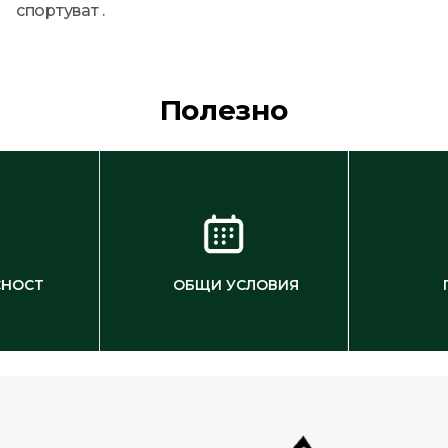
спортуват .
Полезно
СНОСТ
ОБЩИ УСЛОВИЯ