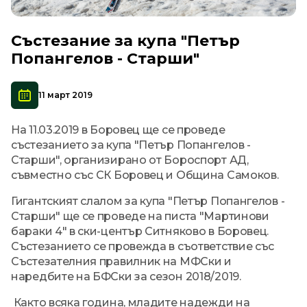
Състезание за купа "Петър
Попангелов - Старши"
11 март 2019
На 11.03.2019 в Боровец ще се проведе
състезанието за купа "Петър Попангелов -
Старши", организирано от Бороспорт АД,
съвместно със СК Боровец и Община Самоков.
Гигантският слалом за купа "Петър Попангелов -
Старши" ще се проведе на писта "Мартинови
бараки 4" в ски-център Ситняково в Боровец.
Състезанието се провежда в съответствие със
Състезателния правилник на МФСки и
наредбите на БФСки за сезон 2018/2019.
Както всяка година, младите надежди на