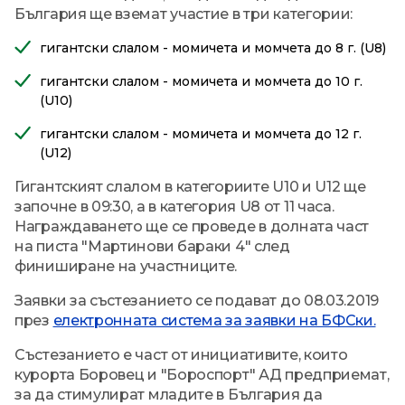
България ще вземат участие в три категории:
гигантски слалом - момичета и момчета до 8 г. (U8)
гигантски слалом - момичета и момчета до 10 г.
(U10)
гигантски слалом - момичета и момчета до 12 г.
(U12)
Гигантският слалом в категориите U10 и U12 ще
започне в 09:30, а в категория U8 от 11 часа.
Награждаването ще се проведе в долната част
на писта "Мартинови бараки 4" след
финиширане на участниците.
Заявки за състезанието се подават до 08.03.2019
през
електронната система за заявки на БФСки.
Състезанието е част от инициативите, които
курорта Боровец и "Бороспорт" АД предприемат,
за да стимулират младите в България да