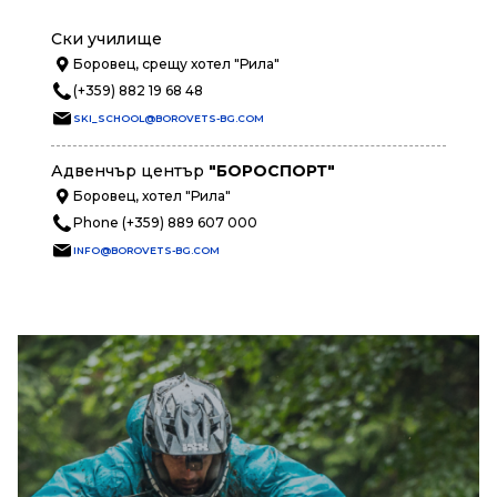
Ски училище
Боровец, срещу хотел "Рила"
(+359) 882 19 68 48
SKI_SCHOOL@BOROVETS-BG.COM
Адвенчър център
"БОРОСПОРТ"
Боровец, хотел "Рила"
Phone (+359) 889 607 000
INFO@BOROVETS-BG.COM