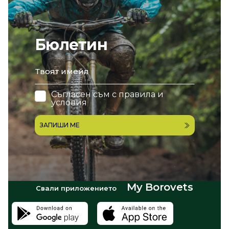
Бюлетин
email
Съгласен съм с
правила и
условия
ЗАПИШИ МЕ
My Borovets
Свали приложението