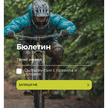
Бюлетин
email
Съгласен съм с
правила и
условия
ЗАПИШИ МЕ