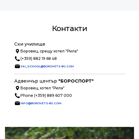
Контакти
Ски училище
Боровец, срещу хотел "Рила"
(+359) 882 19 68 48
SKI_SCHOOL@BOROVETS-BG.COM
Адвенчър център
"БОРОСПОРТ"
Боровец, хотел "Рила"
Phone (+359) 889 607 000
INFO@BOROVETS-BG.COM