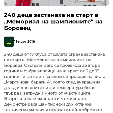
240 деца застанаха на старт в
„Мемориал на шампионите“ на
Боровец
19 март 2018
240 деца от 17 клуба от цялата страна застанаха
на старт в „Мемориал на шампионите“ на
Боровец. Състезанието се провежда за втора
година и събра алпийци на възраст от 6 до 12
години. Гигантският слалом се проведе на писта
„Мартинови бараки 4“, която след вчерашния
дъжд и днешните ниски температура беше
твърда и затрудни много от участниците.
Въпреки това момчетата и момичетата
демонстрираха шампионски дух, отлични
технически умения и показаха най-доброто от