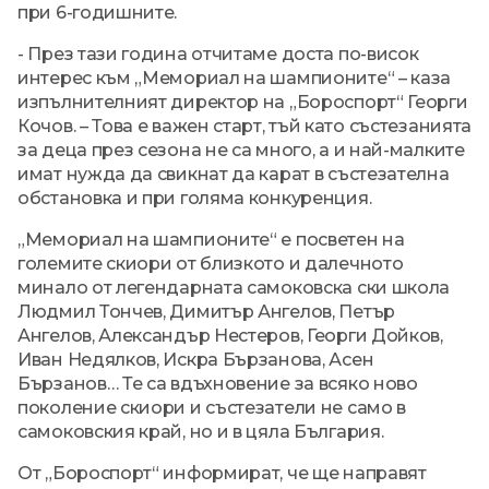
при 6-годишните.
- През тази година отчитаме доста по-висок
интерес към „Мемориал на шампионите“ – каза
изпълнителният директор на „Бороспорт“ Георги
Кочов. – Това е важен старт, тъй като състезанията
за деца през сезона не са много, а и най-малките
имат нужда да свикнат да карат в състезателна
обстановка и при голяма конкуренция.
„Мемориал на шампионите“ е посветен на
големите скиори от близкото и далечното
минало от легендарната самоковска ски школа
Людмил Тончев, Димитър Ангелов, Петър
Ангелов, Александър Нестеров, Георги Дойков,
Иван Недялков, Искра Бързанова, Асен
Бързанов… Те са вдъхновение за всяко ново
поколение скиори и състезатели не само в
самоковския край, но и в цяла България.
От „Бороспорт“ информират, че ще направят