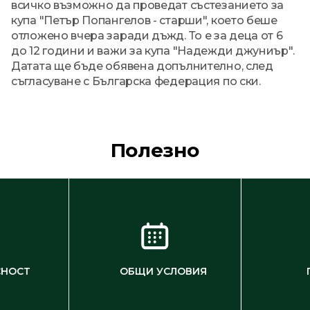
всичко възможно да проведат състезанието за
купа "Петър Попангелов - старши", което беше
отложено вчера заради дъжд. То е за деца от 6
до 12 години и важи за купа "Надежди джуниър".
Датата ще бъде обявена допълнително, след
съгласуване с Българска федерация по ски.
Полезно
СНОСТ
ОБЩИ УСЛОВИЯ