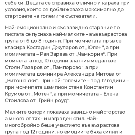
себе си. Децата се справиха отлично и караха при
условия, които се доближаваха максимално до
стартовете на големите състезатели.
Най-емоционално и със завидно старание по
пистата се пуснаха най-малките – във възрастова
група от 6 до 8 години. При момчетата пръв се
класира Костадин Джупаров от „Юлен“, а при
момичетата – Рая Зарева от „Чамкория“. При
момчетата под 10 години златния медал взе
Стоян Лазаров от „Пампорово“, а при
момичетата доминира Александра Митова от
„Витоша ски“. При най-големите – под 12 години –
при момчетата шампион стана Константин
Крумов от „Мотен“, а при момичетата – Елена
Стоилова от „Грийн роуд“.
Малките скиори показаха завидно майсторство,
а много от тях - и изграден стил. Най-
многобройно беше участието във възрастова
група под 12 години, но емоциите бяха силни и