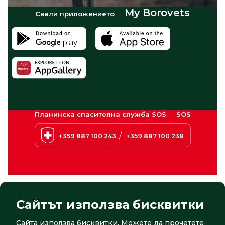
My Borovets
Свали приложението
Планинска спасителна служба SOS
SOS
/
+359 887 100 243
+359 887 100 238
Сайтът използва бисквитки
Сайта използва бисквитки. Можете да прочетете
© 2026 Боровец. Всички права запазени
Сайт от:
СтудиоХ