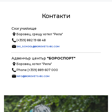
Контакти
Ски училище
Боровец, срещу хотел "Рила"
(+359) 882 19 68 48
SKI_SCHOOL@BOROVETS-BG.COM
Адвенчър център
"БОРОСПОРТ"
Боровец, хотел "Рила"
Phone (+359) 889 607 000
INFO@BOROVETS-BG.COM