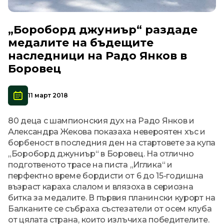
„Бороборд джуниър“ раздаде
медалите на бъдещите
наследници на Радо Янков в
Боровец
11 март 2018
80 деца с шампионския дух на Радо Янков и
Александра Жекова показаха невероятен хъс и
борбеност в последния ден на стартовете за купа
„Бороборд джуниър“ в Боровец. На отлично
подготвеното трасе на писта „Иглика“ и
перфектно време бордисти от 6 до 15-годишна
възраст караха слалом и влязоха в сериозна
битка за медалите. В първия планински курорт на
Балканите се събраха състезатели от осем клуба
от цялата страна, които излъчиха победителите.