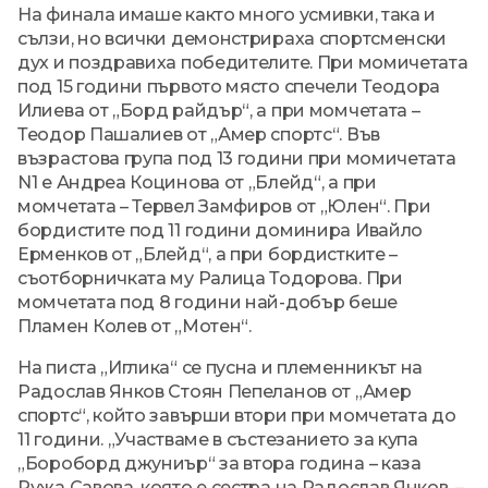
На финала имаше както много усмивки, така и
сълзи, но всички демонстрираха спортсменски
дух и поздравиха победителите. При момичетата
под 15 години първото място спечели Теодора
Илиева от „Борд райдър“, а при момчетата –
Теодор Пашалиев от „Амер спортс“. Във
възрастова група под 13 години при момичетата
N1 е Андреа Коцинова от „Блейд“, а при
момчетата – Тервел Замфиров от „Юлен“. При
бордистите под 11 години доминира Ивайло
Ерменков от „Блейд“, а при бордистките –
съотборничката му Ралица Тодорова. При
момчетата под 8 години най-добър беше
Пламен Колев от „Мотен“.
На писта „Иглика“ се пусна и племенникът на
Радослав Янков Стоян Пепеланов от „Амер
спортс“, който завърши втори при момчетата до
11 години. „Участваме в състезанието за купа
„Бороборд джуниър“ за втора година – каза
Ружа Савова, която е сестра на Радослав Янков. –