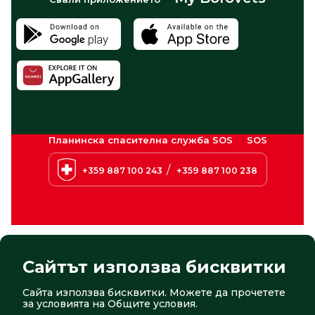
Планинска спасителна служба SOS
SOS
/
+359 887 100 243
+359 887 100 238
Сайтът използва бисквитки
Сайта използва бисквитки. Можете да прочетете
© 2026 Боровец. Всички права запазени
Сайт от:
СтудиоХ
за условията на
Общите условия
.