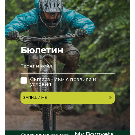
Бюлетин
email
Съгласен съм с
правила и
условия
ЗАПИШИ МЕ
My Borovets
Свали приложението