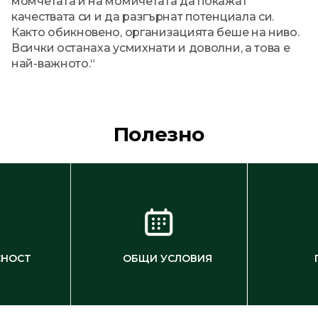
момчетата и на момичетата да покажат
качествата си и да разгърнат потенциала си.
Както обикновено, организацията беше на ниво.
Всички останаха усмихнати и доволни, а това е
най-важното.“
Полезно
СНОСТ
ОБЩИ УСЛОВИЯ