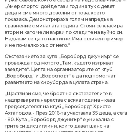
„Амер спортс“ дойде тази година тук с девет
деца и сме много доволни от това, което
показаха. Демонстрираха голям напредък в
сравнение с миналата година. Стоян се класира
втори и като че ли върви по следите на вуйчо си.
Надявам се да го настигне. Има отличен пример
и не по-малко хъс от него.“
Състезанието за купа „Бороборд джуниър“ се
провежда под мотото „Там, където изгряват
звездите“. Целта на организаторите от клуб
„Бороборд“ и „Бороспорт“ е да подпомогнат
развитието на сноуборда в цялата страна.
„Щастливи сме, че броят на състезателите в
надпреварата нараства с всяка година – каза
председателят на клуб „Бороборд“ Христо
Ахтаподов. - През 2016-та участваха 35 деца, а сега
- 80. Купа „Бороборд джуниър“ е уникална с
трите си дисциплини, които дават шанс на