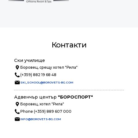
Контакти
Ски училище
Боровец, срещу хотел "Рила"
(+359) 882 19 68 48
SKI_SCHOOL@BOROVETS-BG.COM
Адвенчър център
"БОРОСПОРТ"
Боровец, хотел "Рила"
Phone (+359) 889 607 000
INFO@BOROVETS-BG.COM