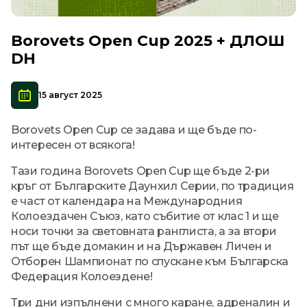
Borovets Open Cup 2025 + ДЛОШ
DH
15 август 2025
Borovets Open Cup се задава и ще бъде по-
интересен от всякога!
Тази година Borovets Open Cup ще бъде 2-ри
кръг от Българските Даунхил Серии, по традиция
е част от календара на Международния
Колоездачен Съюз, като събитие от клас 1 и ще
носи точки за световната ранглиста, а за втори
път ще бъде домакин и на Държавен Личен и
Отборен Шампионат по спускане към Българска
Федерация Колоездене!
Три дни изпълнени с много каране, адреналин и