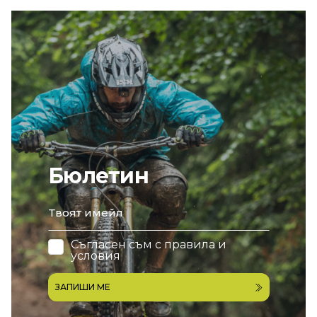
Бюлетин
email
Съгласен съм с
правила и
условия
ЗАПИШИ МЕ