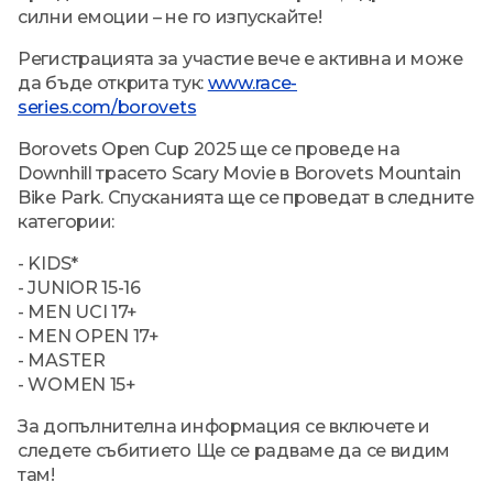
силни емоции – не го изпускайте!
Регистрацията за участие вече е активна и може
да бъде открита тук:
www.race-
series.com/borovets
Borovets Open Cup 2025 ще се проведе на
Downhill трасето Scary Movie в Borovets Mountain
Bike Park. Спусканията ще се проведат в следните
категории:
- KIDS*
- JUNIOR 15-16
- MEN UCI 17+
- MEN OPEN 17+
- MASTER
- WOMEN 15+
За допълнителна информация се включете и
следете събитието Ще се радваме да се видим
там!