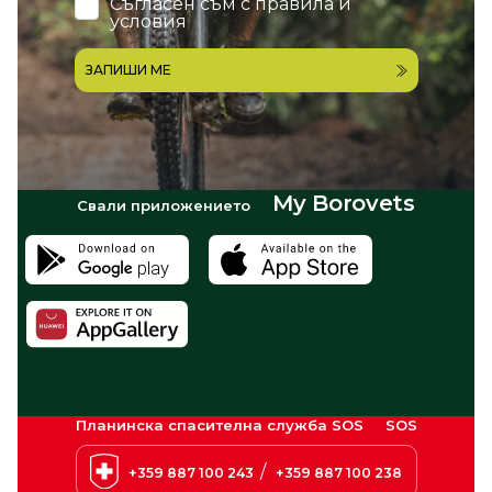
Съгласен съм с
правила и
условия
ЗАПИШИ МЕ
My Borovets
Свали приложението
Планинска спасителна служба SOS
SOS
/
+359 887 100 243
+359 887 100 238