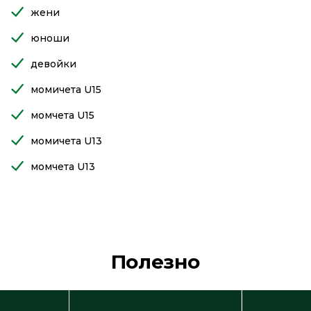
жени
юноши
девойки
момичета U15
момчета U15
момичета U13
момчета U13
Полезно