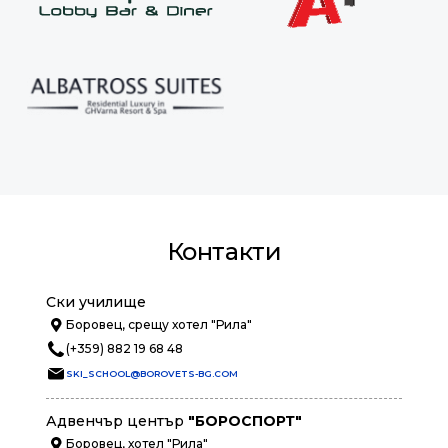
Контакти
Ски училище
Боровец, срещу хотел "Рила"
(+359) 882 19 68 48
SKI_SCHOOL@BOROVETS-BG.COM
Адвенчър център
"БОРОСПОРТ"
Боровец, хотел "Рила"