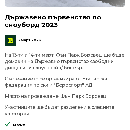
Държавено първенство по
сноуборд 2023
13 март 2023
На 13-ти и 14-ти март Фън Парк Боровец ще бъде
домакин на Държавно първенство свободни
дисцплини слоуп стайл/ биг еър.
Състезанието се организира от Българска
федерация по ски и "Бороспорт" АД.
Място на провеждане: Фън Парк Боровец
Участниците ще бъдат разделени в следните
категории:
мъже