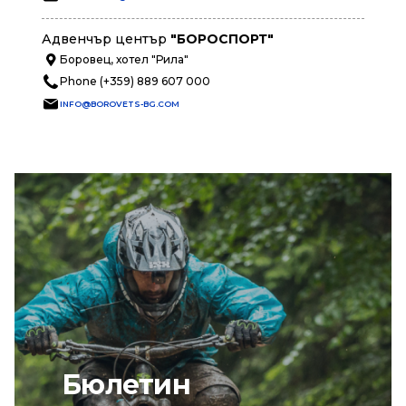
Адвенчър център
"БОРОСПОРТ"
Боровец, хотел "Рила"
Phone (+359) 889 607 000
INFO@BOROVETS-BG.COM
Бюлетин