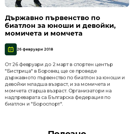
Държавно първенство по
биатлон за юноши и девойки,
момичета и момчета
26 февруари 2018
От 26 февруари до 2 март в спортен център
"Бистрица" в Боровец ще се проведе
държавното първенство по биатлон за юноши и
девойки младша възраст, и за момичета и
момчета старша възраст. Организатори на
надпреварата са Българска федерация по
биатлон и "Бороспорт".
Полезно