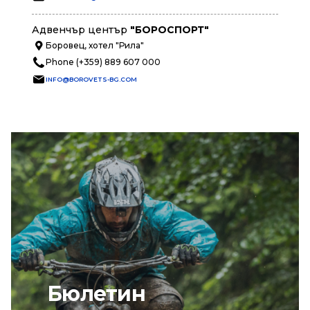
Адвенчър център
"БОРОСПОРТ"
Боровец, хотел "Рила"
Phone (+359) 889 607 000
INFO@BOROVETS-BG.COM
Бюлетин