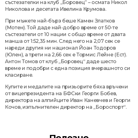
състезателки на клуб „Боровец” – осмата Никол
Николова и десетата Ивелина Крумова.
При мъжете най-бърз беше Камен Златков
(Мотен). Той даде най-добро време от 50-те
състезатели от 10 нации с общо време от двата
манша от 1:52,35 мин. След него на 2,07 сек се
нареди другия ни национал Йоан Тодоров
(Юлен), а трети на 2,66 сек е Тормис Лейне (Ест).
Антон Томов от клуб „Боровец“ даде шесто
време и подобри с една позиция вчерашното си
класиране.
Купите и медалите на призьорите бяха връчени
от вицепрезидента на БФСки Георги Бобев,
директора на алпийците Иван Каневчев и Георги
Кочов, изпълнителен директор на „Бороспорт“.
Полезно