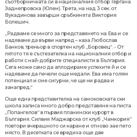
съотборничката си в националния отбор Гергана
Заднепровска (Юлен). Трета, на над 3 сек. от
Вукадинова завърши сръбкинята Виктория
Болешич.
„Радваме се много за представянето на Ева и се
надяваме да върви напред – каза Любослав
Банков, треньор в спортен клуб „Боровец“. - От
лятото тя е състезателка на националния отбор и
работи с най-добрите специалисти в България.
Сега може само да аплодираме успехите й и се
надяваме да печели още медали. Ева има голям
потенциал и сме сигурни, че ще ни радва и
занапред.“
Още една представителка на самоковската ски
школа записа много добро представяне на писта
„Попангелов“ в първия планински курорт в
България. Силвия Маджарска от клуб „Чамкория”
повтори вчерашното си каране и отново зае пето
място. В десетката се вредиха още две