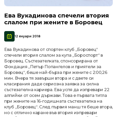
Ева Вукадинова спечели втория
слалом при жените в Боровец
12 януари 2018
Ева Вукадинова от спортен клуб „Боровец“
спечели втория слалом за купа „Бороспорт“ в
Боровец. Състезателката, спонсорирана от
Фондация „Петър Попангелов и приятели за
Боровец“, беше най-бърза при жените с 2:00,26
мин. Вчера тя завърши втора и с двете си
класирания даде сериозна заявка за силна
състезателна кариера. Ева успя да изпревари 22
алпийки от осем държави. Това е първата титла
при жените на 16-годишната състезателка на
клуб „Боровец“. След първия манш тя беше втора,
но с отлично каране във втория изпревари