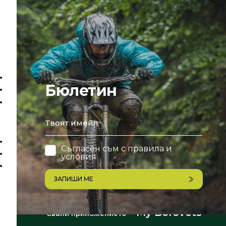
Бюлетин
email
Съгласен съм с
правила и
условия
ЗАПИШИ МЕ
My Borovets
Свали приложението