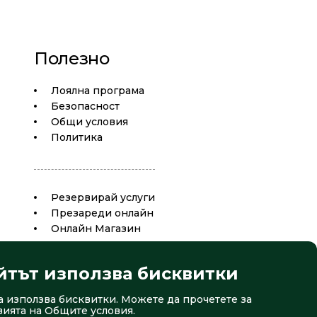
Полезно
Лоялна програма
Безопасност
Общи условия
Политика
Резервирай услуги
Презареди онлайн
Oнлайн Магазин
йтът използва бисквитки
а използва бисквитки. Можете да прочетете за
вията на
Общите условия
.