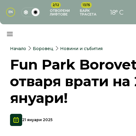
2/12
13/15
ОТВОРЕНИ
БАЙК
18° C
EN
ЛИФТОВЕ
ТРАСЕТА
Начало
Боровец
Новини и събития
Fun Park Borove
отваря врати на 
януари!
21 януари 2025