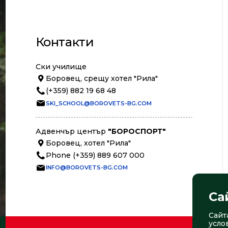
Контакти
Ски училище
Боровец, срещу хотел "Рила"
(+359) 882 19 68 48
SKI_SCHOOL@BOROVETS-BG.COM
Адвенчър център
"БОРОСПОРТ"
Боровец, хотел "Рила"
Phone (+359) 889 607 000
INFO@BOROVETS-BG.COM
Са
Сайт
усло