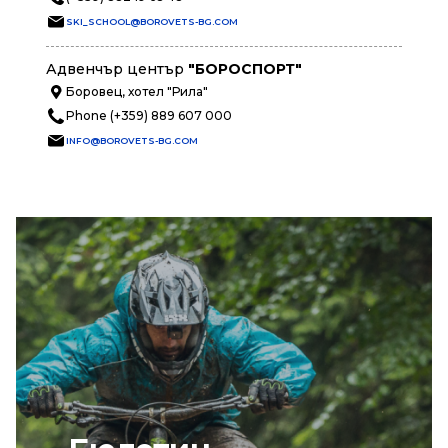
SKI_SCHOOL@BOROVETS-BG.COM
Адвенчър център
"БОРОСПОРТ"
Боровец, хотел "Рила"
Phone (+359) 889 607 000
INFO@BOROVETS-BG.COM