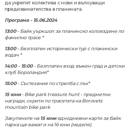
да укрепят колектива с нови и вълнуващи
предизвикателства в планината.
Програма - 15.06.2024
13:00
- Байк уъркшоп за планинско колоездене по
фамилно трасе *
13:00
- Безплатен исторически тур с планински
водач *
14:00 - 15:00
- Безплатен вход въжен град и детски
клуб Бороландия*
15:00
- Състезание по стрелба с лък*
15 юни
- Bike park treasure hunt - предметни
награди, скрити по трасетата на Borovets
mountain bike park
Закупените на
15 юни
еднодневни карти за байк
парка ще важат и на 16 юни (неделя).