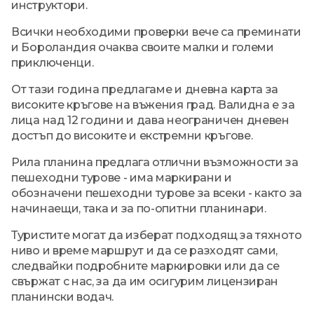
инструктори.
Всички необходими проверки вече са преминати
и Бороландия очаква своите малки и големи
приключенци.
От тази година предлагаме и дневна карта за
високите кръгове на въжения град. Валидна е за
лица над 12 години и дава неограничен дневен
достъп до високите и екстремни кръгове.
Рила планина предлага отлични възможности за
пешеходни турове - има маркирани и
обозначени пешеходни турове за всеки - както за
начинаещи, така и за по-опитни планинари.
Туристите могат да изберат подходящ за тяхното
ниво и време маршрут и да се разходят сами,
следвайки подробните маркировки или да се
свържат с нас, за да им осигурим лицензиран
планински водач.