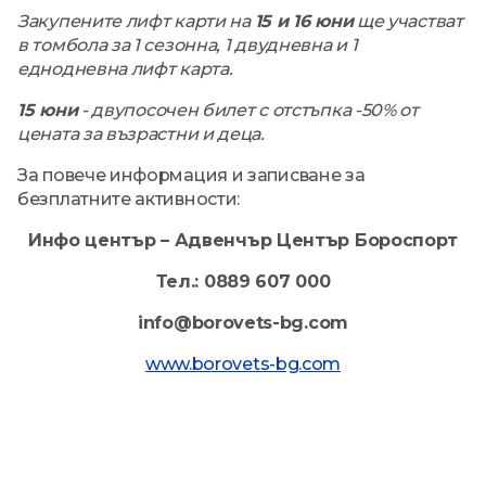
Закупените лифт карти на
15 и 16 юни
ще участват
в томбола за 1 сезонна, 1 двудневна и 1
еднодневна лифт карта.
15 юни
- двупосочен билет с отстъпка -50% от
цената за възрастни и деца.
За повече информация и записване за
безплатните активности:
Инфо център – Адвенчър Център Бороспорт
Тел.: 0889 607 000
info@borovets-bg.com
www.borovets-bg.com