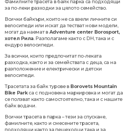
Фамилните трасета в байк парка са подходящи
за по-леки разходки за цялото семейство.
Всички байкъри, които не са взели личните си
велосипеди или искат да тестват нови модели,
могат да наемат в
Adventure center Borosport,
хотел Рила
. Разполагаме както с DH, така и с
ендуро велосипеди.
За всички, които предпочитат по-леката
разходка, както и за семействата с деца, са на
разположение и електрически и детски
велосипеди.
Трасетата за байк турове в
Borovets Mountain
Bike Park
са с подновена маркировка и могат да
се ползват както самостоятелно, така и с нашите
байк водачи.
Всички трасета в парка – тези за спускане,
фамилните, както и смесените трасета,
подходящи както за пешеходци така и за