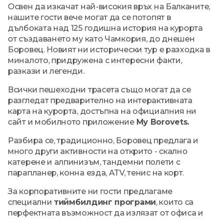
Освен да изкачат най-високия връх на Балканите,
нашите гости вече могат да се потопят в
дълбоката над 125 годишна история на курорта
от създаването му като Чамкория, до днешен
Боровец. Новият ни исторически тур е разходка в
миналото, придружена с интересни факти,
разкази и легенди.
Всички пешеходни трасета също могат да се
разгледат предварително на интерактивната
карта на курорта, достъпна на официалния ни
сайт и мобилното приложение
My Borovets.
Разбира се, традиционно, Боровец предлага и
много други активности на открито - скално
катерене и алпинизъм, тандемни полети с
парапланер, конна езда, ATV, тенис на корт.
За корпоративните ни гости предлагаме
специални
тиймбилдинг програми
, които са
перфектната възможност да излязат от офиса и