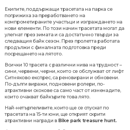
Екипите, поддържащи трасетата на парка се
погрижиха за преработването на
компрометираните участъци и изграждането на
нови елементи. По този начин трасетата могат да
улегнат през зимата и са достатъчно твърди за
следващия байк сезон. През пролетта работата
продължи с финалната подготовка преди
посрещането на лятото.
Всички 10 трасета с различни нива на трудност –
сини, червени, черни, които се обслужват от лифт
Ситняково експрес, са реновирани и обновени.
По-дълги виражи, подновени ролери, по-
атрактивни скокове са само част от изненадите,
които очакват байкърите това лято.
Най-нетърпеливите, които ще се спускат по
трасетата на 15-ти юни, ще открият скрити
атрактивни награди в
Bike park treasure hunt.