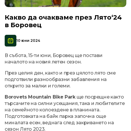
Какво да очакваме през Лято‘24
в Боровец
10 юни 2024
В събота, 15-ти юни, Боровец ще постави
началото на новия летен сезон.
През целия ден, както и през цялото лято сме
подготвили разнообразни забавления на
открито за малки и големи.
Borovets Mountain Bike Park
ще посрещне както
търсачите на силни усещания, така и любителите
на семейното колоездене в планината.
Подготовката на байк парка започна още
миналата есен, веднага след закриването на
сезон Лято 2023.