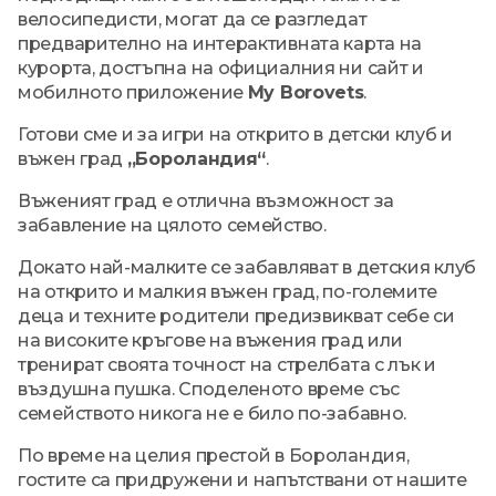
велосипедисти, могат да се разгледат
предварително на интерактивната карта на
курорта, достъпна на официалния ни сайт и
мобилното приложение
My Borovets
.
Готови сме и за игри на открито в детски клуб и
въжен град
„Бороландия“
.
Въженият град е отлична възможност за
забавление на цялото семейство.
Докато най-малките се забавляват в детския клуб
на открито и малкия въжен град, по-големите
деца и техните родители предизвикват себе си
на високите кръгове на въжения град или
тренират своята точност на стрелбата с лък и
въздушна пушка. Споделеното време със
семейството никога не е било по-забавно.
По време на целия престой в Бороландия,
гостите са придружени и напътствани от нашите