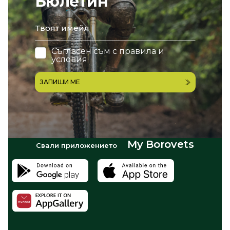
Бюлетин
email
Съгласен съм с
правила и
условия
ЗАПИШИ МЕ
My Borovets
Свали приложението