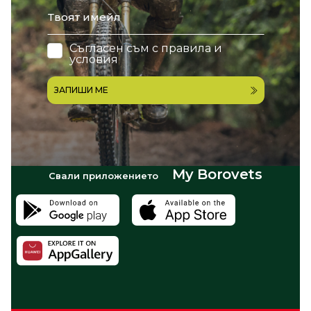
email
Съгласен съм с
правила и
условия
ЗАПИШИ МЕ
My Borovets
Свали приложението