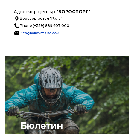
Адвенчър център
"БОРОСПОРТ"
Боровец, хотел "Рила"
Phone (+359) 889 607 000
INFO@BOROVETS-BG.COM
Бюлетин