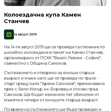
Колоездачна купа Камен
Станчев
14 август 2019
На 14-ти август 2019 ще се проведе състезание по
шосейно колоездене в памет на Камен Станчев,
организирано от ПСКК "Васил Левски - София",
съвместно с Община Самоков.
Състезанието е отворено за юноши старша
възраст и мъже, като ще се проведе по трасе -
старт срещу зала "Арена Самоков", преминаване
през с. Бели Искър, к.к. Боровец и отново град
Самоков. Ще бъдат изминати пет обиколки от
мъжете и четири от юношите старша възраст.
По време на състезанието ще бъде проведен и