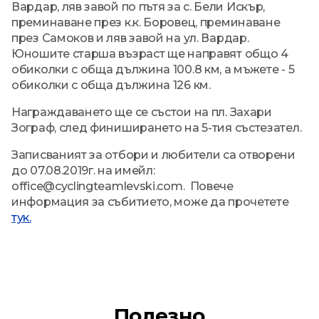
Вардар, ляв завой по пътя за с. Бели Искър,
преминаване през к.к. Боровец, преминаване
през Самоков и ляв завой на ул. Вардар.
Юношите старша възраст ще направят общо 4
обиколки с обща дължина 100.8 км, а мъжете - 5
обиколки с обща дължина 126 км.
Награждаването ще се състои на пл. Захари
Зограф, след финиширането на 5-тия състезател.
Записваният за отбори и любители са отворени
до 07.08.2019г. на имейл:
office@cyclingteamlevski.com. Повече
информация за събитието, може да прочетете
тук.
Полезно