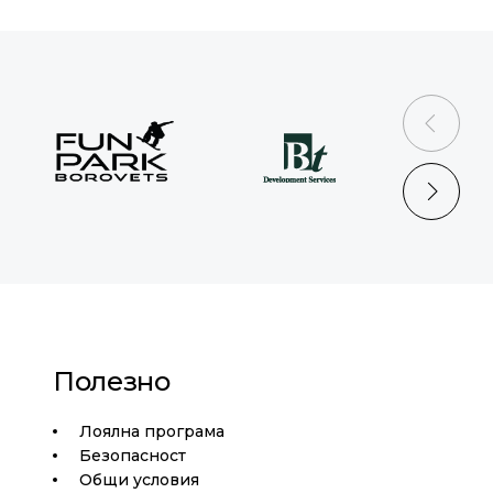
prev
next
Полезно
Лоялна програма
Безопасност
Общи условия