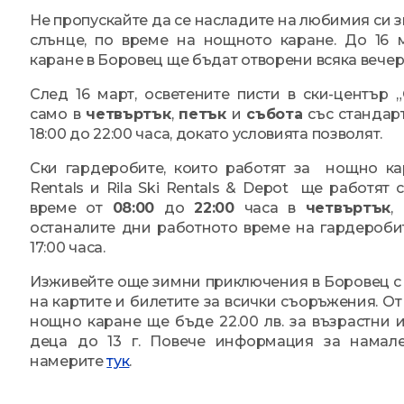
Не пропускайте да се насладите на любимия си з
слънце, по време на нощното каране. До 16 
каране в Боровец ще бъдат отворени всяка вечер о
След 16 март, осветените писти в ски-център 
само в
четвъртък
,
петък
и
събота
със стандар
18:00 до 22:00 часа, докато условията позволят.
Ски гардеробите, които работят за нощно кар
Rentals и Rila Ski Rentals & Depot ще работят
време от
08:00
до
22:00
часа в
четвъртък
,
останалите дни работното време на гардероби
17:00 часа.
Изживейте още зимни приключения в Боровец с
на картите и билетите за всички съоръжения. От 
нощно каране ще бъде 22.00 лв. за възрастни и
деца до 13 г. Повече информация за намал
намерите
тук
.