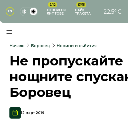
2/12
13/15
ОТВОРЕНИ
БАЙК
22.5° C
EN
ЛИФТОВЕ
ТРАСЕТА
Начало
Боровец
Новини и събития
Не пропускайте
нощните спуска
Боровец
12 март 2019