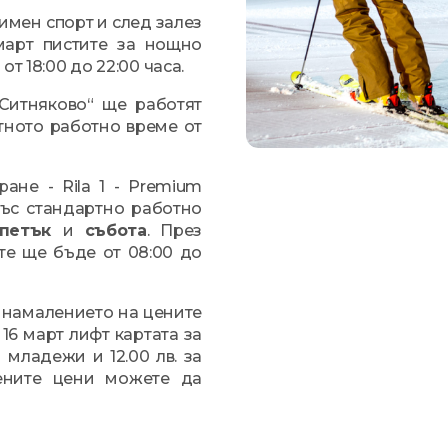
имен спорт и след залез
март пистите за нощно
т 18:00 до 22:00 часа.
„Ситняково“ ще работят
тното работно време от
ане - Rila 1 - Premium
 със стандартно работно
петък
и
събота
. През
те ще бъде от 08:00 до
 намалението на цените
16 март лифт картата за
 младежи и 12.00 лв. за
ените цени можете да