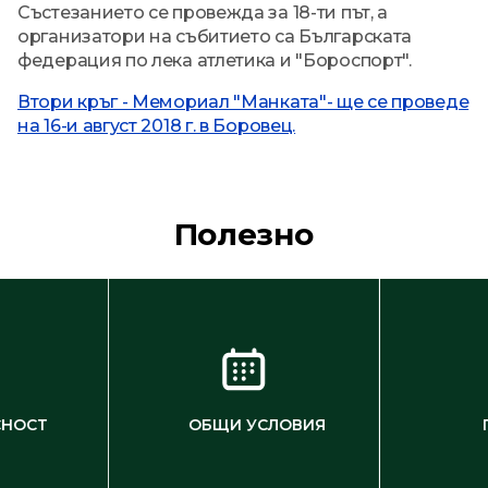
Състезанието се провежда за 18-ти път, а
организатори на събитието са Българската
федерация по лека атлетика и "Бороспорт".
Втори кръг - Мемориал "Манката"- ще се проведе
на 16-и август 2018 г. в Боровец.
Полезно
СНОСТ
ОБЩИ УСЛОВИЯ