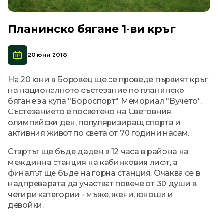
Планинско бягане 1-ви кръг
20 юни 2018
На 20 юни в Боровец ще се проведе първият кръг
на националното състезание по планинско
бягане за купа "Бороспорт" Мемориал "Вучето".
Състезанието е посветено на Световния
олимпийски ден, популяризиращ спорта и
активния живот по света от 70 години насам.
Стартът ще бъде даден в 12 часа в района на
междинна станция на кабинковия лифт, а
финалът ще бъде на горна станция. Очаква се в
надпреварата да участват повече от 30 души в
четири категории - мъже, жени, юноши и
девойки.