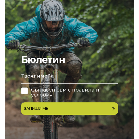
Бюлетин
email
Съгласен съм с
правила и
условия
ЗАПИШИ МЕ