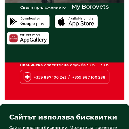
My Borovets
Свали приложението
Планинска спасителна служба SOS
SOS
/
+359 887 100 243
+359 887 100 238
Сайтът използва бисквитки
Сайта използва бисквитки. Можете да прочетете
© 2026 Боровец. Всички права запазени
Сайт от:
СтудиоХ