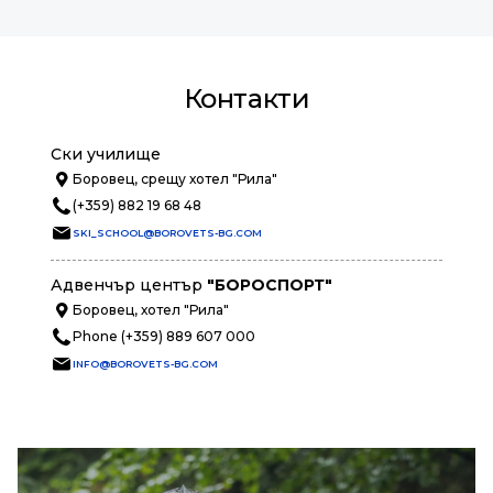
Контакти
Ски училище
Боровец, срещу хотел "Рила"
(+359) 882 19 68 48
SKI_SCHOOL@BOROVETS-BG.COM
Адвенчър център
"БОРОСПОРТ"
Боровец, хотел "Рила"
Phone (+359) 889 607 000
INFO@BOROVETS-BG.COM