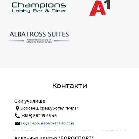
Контакти
Ски училище
Боровец, срещу хотел "Рила"
(+359) 882 19 68 48
SKI_SCHOOL@BOROVETS-BG.COM
Адвенчър център
"БОРОСПОРТ"