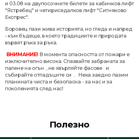
и 03.08 на двупосочните билети за кабинков лифт
"Ястребец" и четириседалков лифт "Ситняково
Експрес".
Боровец пази жива историята, но гледа и напред
- към бъдеще, в което традициите и природата
вървят ръка за ръка.
ВНИМАНИЕ!
В момента опасността от пожари е
изключително висока. Спазвайте забраната за
палене на огън , не хвърляйте фасове и
събирайте отпадъците си . Нека заедно пазим
планината чиста и безопасна - за нас и за
поколенията след нас!
Полезно