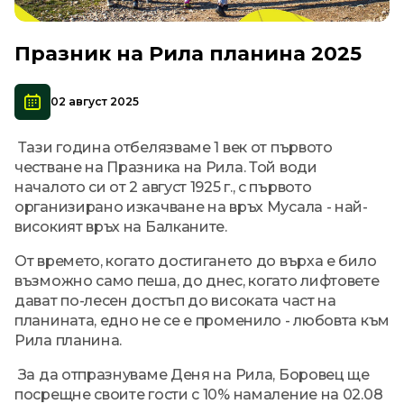
Празник на Рила планина 2025
02 август 2025
Тази година отбелязваме 1 век от първото
честване на Празника на Рила. Той води
началото си от 2 август 1925 г., с първото
организирано изкачване на връх Мусала - най-
високият връх на Балканите.
От времето, когато достигането до върха е било
възможно само пеша, до днес, когато лифтовете
дават по-лесен достъп до високата част на
планината, едно не се е променило - любовта към
Рила планина.
За да отпразнуваме Деня на Рила, Боровец ще
посрещне своите гости с 10% намаление на 02.08