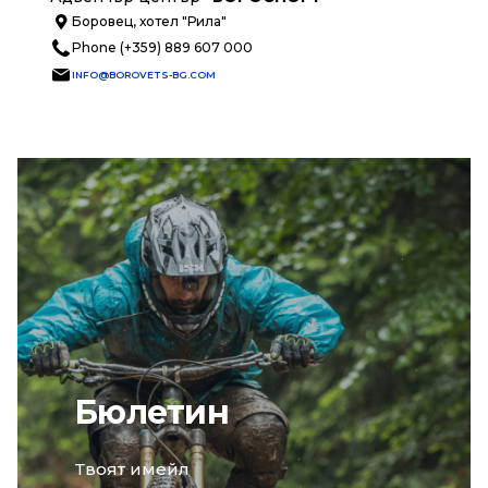
Боровец, хотел "Рила"
Phone (+359) 889 607 000
INFO@BOROVETS-BG.COM
Бюлетин
email