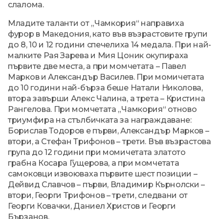
слалома.
Младите таланти от „Чамкория“ направиха
фурор в Македония, като във възрастовите групи
до 8, 10 и 12 години спечелиха 14 медала. При най-
малките Рая Зарева и Мия Цоник окупираха
първите две места, а при момчетата – Павел
Марков и Александър Василев. При момичетата
до 10 години най-бърза беше Натали Николова,
втора завърши Алекс Чалина, а трета – Кристина
Рангелова. При момчетата „Чамкория“ отново
триумфира на стълбичката за награждаване:
Борислав Тодоров е първи, Александър Марков –
втори, а Стефан Трифонов – трети. Във възрастова
група до 12 години при момичетата златото
грабна Косара Гущерова, а при момчетата
самоковци извоюваха първите шест позиции –
Дейвид Славчов – първи, Владимир Кърнолски –
втори, Георги Трифонов – трети, следвани от
Георги Ковачки, Даниел Христов и Георги
Бързанов.