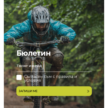
Бюлетин
email
Съгласен съм с
правила и
условия
ЗАПИШИ МЕ