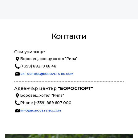
Контакти
Ски училище
Боровец, срещу хотел "Рила"
(+359) 882 19 68 48
SKI_SCHOOL@BOROVETS-BG.COM
Адвенчър център
"БОРОСПОРТ"
Боровец, хотел "Рила"
Phone (+359) 889 607 000
INFO@BOROVETS-BG.COM