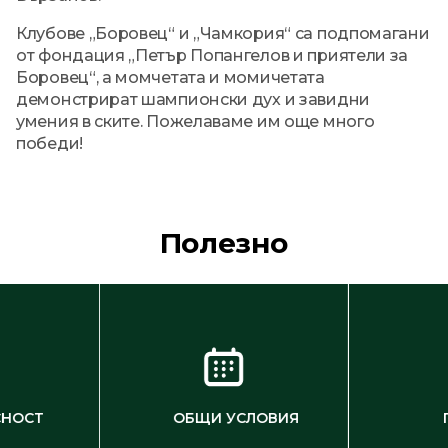
Клубове „Боровец“ и „Чамкория“ са подпомагани
от фондация „Петър Попангелов и приятели за
Боровец“, а момчетата и момичетата
демонстрират шампионски дух и завидни
умения в ските. Пожелаваме им още много
победи!
Полезно
СНОСТ
ОБЩИ УСЛОВИЯ