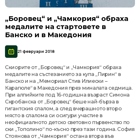
„Боровец“ и „Чамкория“ обраха
медалите на стартовете в
Банско и в Македония
21 февруари 2018
Скиорите от „Боровец“ и „Чамкория“ обраха
медалите на състезанието за купа „Пирин“ в
Банско и на „Мемориал Стив Илиески –
Карагюле“ в Македония през миналата седмица.
При алпийките под 16-годишна възраст Симона
Скробанска от „Боровец“ беше най-бърза в
гигантския слалом, а след вчерашното второ
място в слалома си осигури участие в
неофициалното детско световно първенство по
ски „Тополино“ по-късно през тази година. София
Стоянова от „Чамкория“ остана втора във