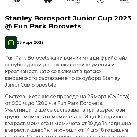
Stanley Borosport Junior Cup 2023
@ Fun Park Borovets
25 март 2023
Fun Park Borovets кани всички млади фрийстайл
сноубордисти да покажат своите умения и
креативност, като се включат в детско-
юношеското състезание по сноуборд Stanley
Junior Cup Slopestyle.
Състезанието ще се проведе на 25 март (Събота)
от 9:30 ч. до 15:00 ч. в Fun Park Borovets.
Участниците ще се състезават в три възрастови
групи – момчета и момичета от 8 до 10 годишна
възраст, момчета и момичета от 10 до 14 годишна
възраст, и девойки и юноши от 14 до 18 годишна
възраст. Съдиите ще оценяват състезателите по