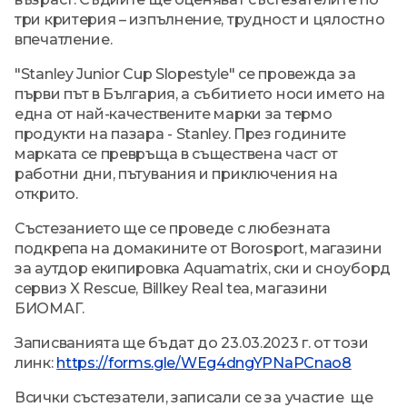
три критерия – изпълнение, трудност и цялостно
впечатление.
"Stanley Junior Cup Slopestyle" се провежда за
първи път в България, а събитието носи името на
една от най-качествените марки за термо
продукти на пазара - Stanley. През годините
марката се превръща в съществена част от
работни дни, пътувания и приключения на
открито.
Състезанието ще се проведе с любезната
подкрепа на домакините от Borosport, магазини
за аутдор екипировка Aquamatrix, ски и сноуборд
сервиз X Rescue, Billkey Real tea, магазини
БИОМАГ.
Записванията ще бъдат до 23.03.2023 г. от този
линк:
https://forms.gle/WEg4dngYPNaPCnao8
Всички състезатели, записали се за участие ще