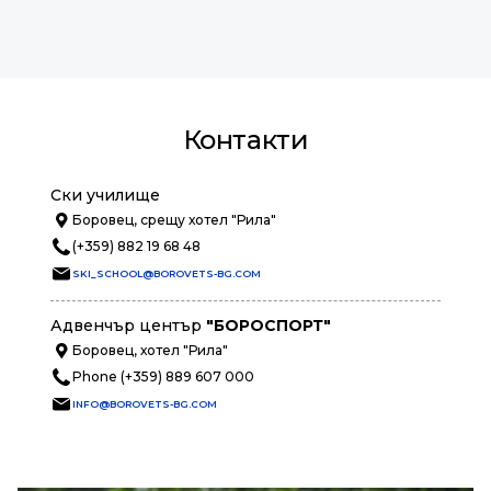
Контакти
Ски училище
Боровец, срещу хотел "Рила"
(+359) 882 19 68 48
SKI_SCHOOL@BOROVETS-BG.COM
Адвенчър център
"БОРОСПОРТ"
Боровец, хотел "Рила"
Phone (+359) 889 607 000
INFO@BOROVETS-BG.COM