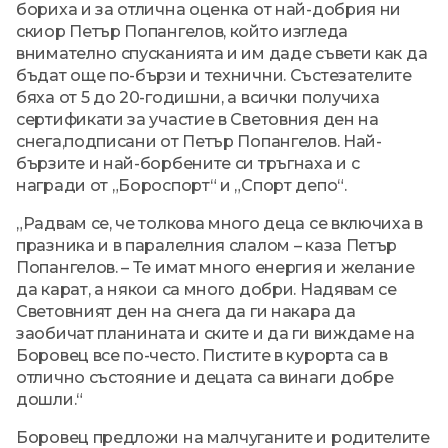
бориха и за отлична оценка от най-добрия ни
скиор Петър Попангелов, който изгледа
внимателно спусканията и им даде съвети как да
бъдат още по-бързи и технични. Състезателите
бяха от 5 до 20-годишни, а всички получиха
сертификати за участие в Световния ден на
снега,подписани от Петър Попангелов. Най-
бързите и най-борбените си тръгнаха и с
награди от „Бороспорт“ и „Спорт депо“.
„Радвам се, че толкова много деца се включиха в
празника и в паралелния слалом – каза Петър
Попангелов. – Те имат много енергия и желание
да карат, а някои са много добри. Надявам се
Световният ден на снега да ги накара да
заобичат планината и ските и да ги виждаме на
Боровец все по-често. Пистите в курорта са в
отлично състояние и децата са винаги добре
дошли.“
Боровец предложи на малчуганите и родителите