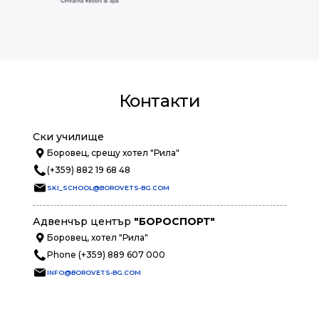
Контакти
Ски училище
Боровец, срещу хотел "Рила"
(+359) 882 19 68 48
SKI_SCHOOL@BOROVETS-BG.COM
Адвенчър център
"БОРОСПОРТ"
Боровец, хотел "Рила"
Phone (+359) 889 607 000
INFO@BOROVETS-BG.COM