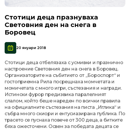
Стотици деца празнуваха
Световния ден на снега в
Боровец
20 януари 2018
Стотици деца отбелязаха с усмивки и празнично
настроение Световния ден на снега в Боровец.
Организаторите на събитието от „Бороспорт“ и
гостоприемна Рила посрещнаха момчетата и
момичетата с много игри, състезания и награди.
Истински фурор предизвика паралелният
слалом, който беше нареден по всички правила
на официалните състезания на писта „Иглика“ и
събра много скиори и ентусиазирана публика. По
трасето се пуснаха повече от 300 деца, а битките
бяха ожесточени. Освен за победата децата се