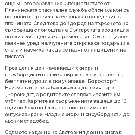
още много забавления. Специалистите от
Планинската спасителна служба обясниха кои са
основните правила за безопасно поведение в
планината. След това дойде ред на търсенето на
съкровища с помощта на Българската асоциация
по ски свободен и екстремен стил. Със специален
лавинен уред малчуганите откриваха подаръци в
снега и научиха как да се пазят от инциденти на
пистата.
През целия ден начинаещи скиори и
сноубордисти правиха първи стъпки на снега с
безплатни уроци в ски училище „Бороспорт“.
Най-малките се забавляваха в детския парк
„Борокидс“, а родителите следяха изявите им
отблизо. Картите за съоръженията за деца до 13
години бяха по 1 лев, а по пистите имаше
ентусиазирани млади скиори и сноубордисти до
късния следобед.
Седмото издание на Световния ден на снега в