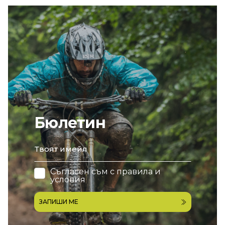
Бюлетин
email
Съгласен съм с
правила и
условия
ЗАПИШИ МЕ