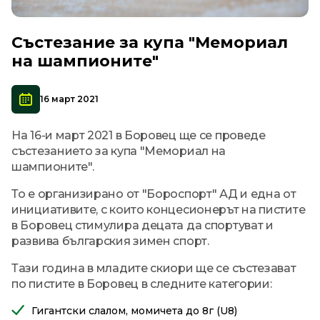
Състезание за купа "Мемориал
на шампионите"
16 март 2021
На 16-и март 2021 в Боровец ще се проведе
състезанието за купа "Мемориал на
шампионите".
То е организирано от "Бороспорт" АД и една от
инициативите, с които концесионерът на пистите
в Боровец стимулира децата да спортуват и
развива българския зимен спорт.
Тази година в младите скиори ще се състезават
по пистите в Боровец в следните категории:
Гигантски слалом, момичета до 8г (U8)