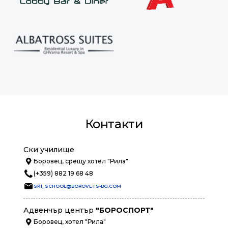
Контакти
Ски училище
Боровец, срещу хотел "Рила"
(+359) 882 19 68 48
SKI_SCHOOL@BOROVETS-BG.COM
Адвенчър център
"БОРОСПОРТ"
Боровец, хотел "Рила"