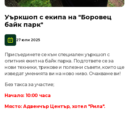
Уъркшоп с екипа на "Боровец
байк парк"
27 юли 2025
Присъединете се към специален уъркшоп с
опитния екип на байк парка. Подгответе се за
нови техники, трикове и полезни съвети, които ще
изведат уменията ви на ново ниво. Очакваме ви!
Без такса за участие;
Начало: 10:00 часа
Място: Адвенчър Център, хотел "Рила".