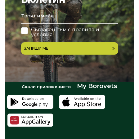
email
Съгласен съм с
правила и
условия
ЗАПИШИ МЕ
My Borovets
Свали приложението