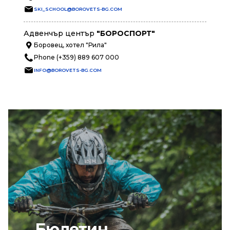
SKI_SCHOOL@BOROVETS-BG.COM
Адвенчър център
"БОРОСПОРТ"
Боровец, хотел "Рила"
Phone (+359) 889 607 000
INFO@BOROVETS-BG.COM
Бюлетин