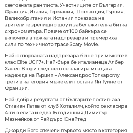
световната ранглиста. Участниците от България,
Франция, Италия, Германия, Шотландия, Гърция,
Великобритания и Испания показаха на
зрителите зрелищно шоу и забележителна битка
с хронометъра. Повече от 100 байкъра се
включиха в тежката надпревара и премериха
сили по техничното трасе Scary Movie.
Най-оспорваната надпревара беше при мъжете в
клас Elite UCI17+. Най-бърз бе италианеца Албер
Ханес. Втори след него се класира младата
надежда на Гърция – Александрос Топкароглу,
трети в категория мъже елит остана Ян Гуине от
Франция.
Най-добри резултати от българите постигнаха
Стивиан Гатев от клуб Хоталилч, който се класира
4-ти в елита и едва 16 годишния Димитър
Мазнейков от Райдърс Юнайтед.
Джорди Баго спечели първото място в категория