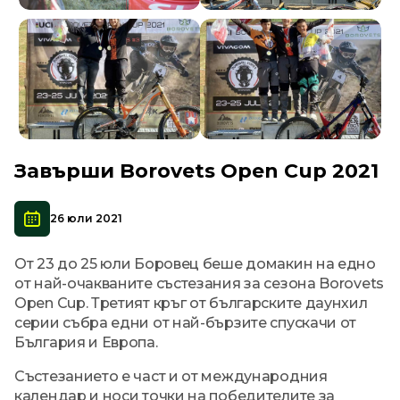
Завърши Borovets Open Cup 2021
26 юли 2021
От 23 до 25 юли Боровец беше домакин на едно
от най-очакваните състезания за сезона Borovets
Open Cup. Третият кръг от българските даунхил
серии събра едни от най-бързите спускачи от
България и Европа.
Състезанието е част и от международния
календар и носи точки на победителите за