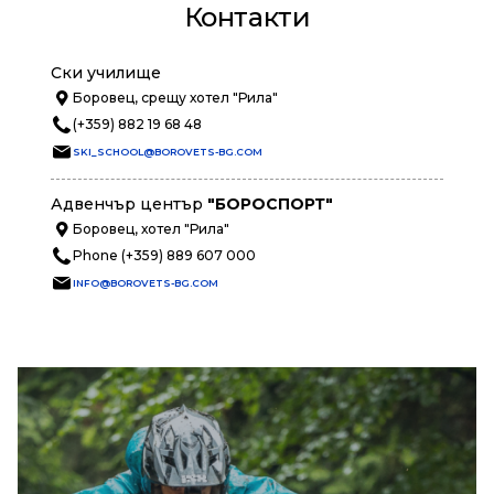
Контакти
Ски училище
Боровец, срещу хотел "Рила"
(+359) 882 19 68 48
SKI_SCHOOL@BOROVETS-BG.COM
Адвенчър център
"БОРОСПОРТ"
Боровец, хотел "Рила"
Phone (+359) 889 607 000
INFO@BOROVETS-BG.COM