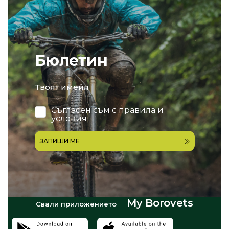
Бюлетин
email
Съгласен съм с
правила и
условия
ЗАПИШИ МЕ
My Borovets
Свали приложението