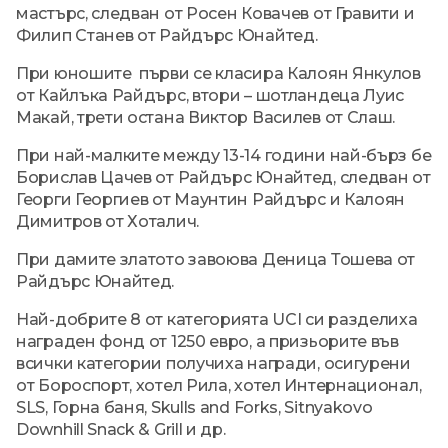
мастърс, следван от Росен Ковачев от Гравити и
Филип Станев от Райдърс Юнайтед.
При юношите първи се класира Калоян Янкулов
от Кайлъка Райдърс, втори – шотландеца Луис
Макай, трети остана Виктор Василев от Слаш.
При най-малките между 13-14 години най-бърз бе
Борислав Цачев от Райдърс Юнайтед, следван от
Георги Георгиев от Маунтин Райдърс и Калоян
Димитров от Хоталич.
При дамите златото завоюва Деница Тошева от
Райдърс Юнайтед.
Най-добрите 8 от категорията UCI си разделиха
награден фонд от 1250 евро, а призьорите във
всички категории получиха награди, осигурени
от Бороспорт, хотел Рила, хотел Интернационал,
SLS, Горна баня, Skulls and Forks, Sitnyakovo
Downhill Snack & Grill и др.