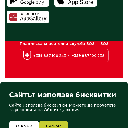
Планинска спасителна служба SOS
SOS
/
+359 887 100 243
+359 887 100 238
Сайтът използва бисквитки
Сайта използва бисквитки. Можете да прочетете
© 2026 Боровец. Всички права запазени
Сайт от:
СтудиоХ
за условията на
Общите условия
.
2/12
ОТКАЖИ
ПРИЕМИ