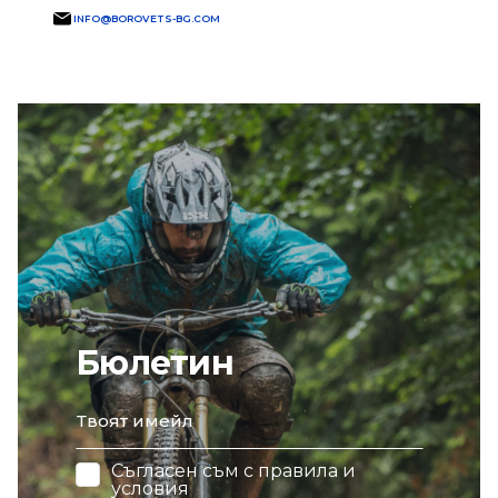
INFO@BOROVETS-BG.COM
Бюлетин
email
Съгласен съм с
правила и
условия