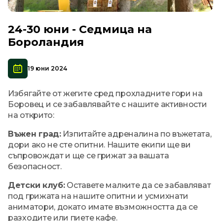
24-30 юни - Седмица на
Бороландия
19 юни 2024
Избягайте от жегите сред прохладните гори на
Боровец и се забавлявайте с нашите активности
на открито:
Въжен град:
Изпитайте адреналина по въжетата,
дори ако не сте опитни. Нашите екипи ще ви
съпровождат и ще се грижат за вашата
безопасност.
Детски клуб:
Оставете малките да се забавляват
под грижата на нашите опитни и усмихнати
аниматори, докато имате възможността да се
разходите или пиете кафе.