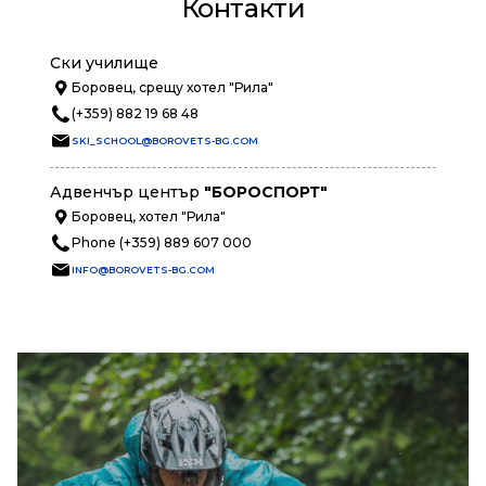
Контакти
Ски училище
Боровец, срещу хотел "Рила"
(+359) 882 19 68 48
SKI_SCHOOL@BOROVETS-BG.COM
Адвенчър център
"БОРОСПОРТ"
Боровец, хотел "Рила"
Phone (+359) 889 607 000
INFO@BOROVETS-BG.COM