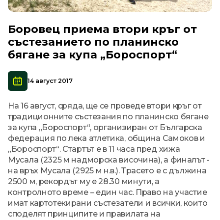
Боровец приема втори кръг от
състезанието по планинско
бягане за купа „Бороспорт“
14 август 2017
На 16 август, сряда, ще се проведе втори кръг от
традиционните състезания по планинско бягане
за купа „Бороспорт“, организиран от Българска
федерация по лека атлетика, община Самоков и
„Бороспорт“. Стартът е в 11 часа пред хижа
Мусала (2325 м надморска височина), а финалът -
на връх Мусала (2925 м н.в.). Трасето е с дължина
2500 м, рекордът му е 28.30 минути, а
контролното време – един час. Право на участие
имат картотекирани състезатели и всички, които
споделят принципите и правилата на