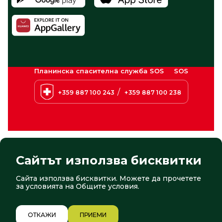
Планинска спасителна служба SOS
SOS
/
+359 887 100 243
+359 887 100 238
Сайтът използва бисквитки
Сайта използва бисквитки. Можете да прочетете
© 2026 Боровец. Всички права запазени
Сайт от:
СтудиоХ
за условията на
Общите условия
.
2/12
ОТКАЖИ
ПРИЕМИ