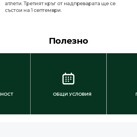
атлети. Третият кръг от надпреварата ще се
състои на 1 септември.
Полезно
СНОСТ
ОБЩИ УСЛОВИЯ