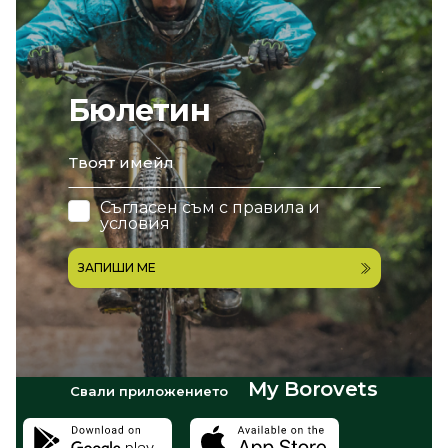
Бюлетин
email
Съгласен съм с
правила и
условия
ЗАПИШИ МЕ
My Borovets
Свали приложението