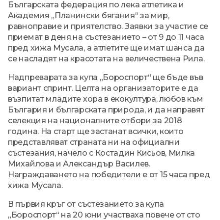
Българската федерация по лека атлетика и
Академия „Планински бягания“ за мир,
равноправие и приятелство. Заявки за участие се
приемат в деня на състезанието – от 9 до 11 часа
пред хижа Мусала, а атлетите ще имат шанса да
се насладят на красотата на величествена Рила.
Надпреварата за купа „Бороспорт“ ще бъде във
вариант спринт. Целта на организаторите е да
възпитат младите хора в екокултура, любов към
България и българската природа, и да направят
селекция на националните отбори за 2018
година. На старт ще застанат всички, които
представляват страната ни на официални
състезания, начело с Костадин Кисьов, Милка
Михайлова и Александър Василев.
Награждаването на победители е от 15 часа пред
хижа Мусала.
В първия кръг от състезанието за купа
„Бороспорт“ на 20 юни участваха повече от сто