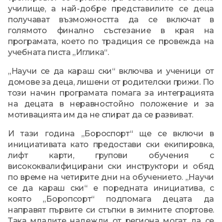
училище, а най-добре представилите се деца
получават възможността да се включат в
голямото финално състезание в края на
програмата, което по традиция се провежда на
учебната писта „Иглика“.
„Научи се да караш ски“ включва и ученици от
домове за деца, лишени от родителски грижи. По
този начин програмата помага за интеграцията
на децата в неравностойно положение и за
мотивацията им да не спират да се развиват.
И тази година „Бороспорт“ ще се включи в
инициативата като предостави ски екипировка,
лифт карти, групови обучения с
висококвалифицирани ски инструктори и обяд
по време на четирите дни на обучението. „Научи
се да караш ски“ е поредната инициатива, с
която „Боропсорт“ подпомага децата да
направят първите си стъпки в зимните спортове.
Така младите надежди от региона могат да се