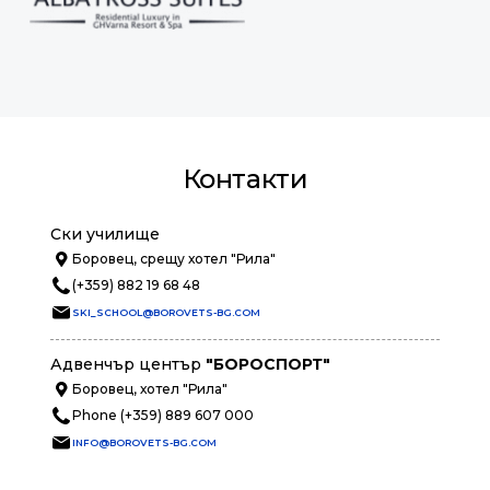
Контакти
Ски училище
Боровец, срещу хотел "Рила"
(+359) 882 19 68 48
SKI_SCHOOL@BOROVETS-BG.COM
Адвенчър център
"БОРОСПОРТ"
Боровец, хотел "Рила"
Phone (+359) 889 607 000
INFO@BOROVETS-BG.COM