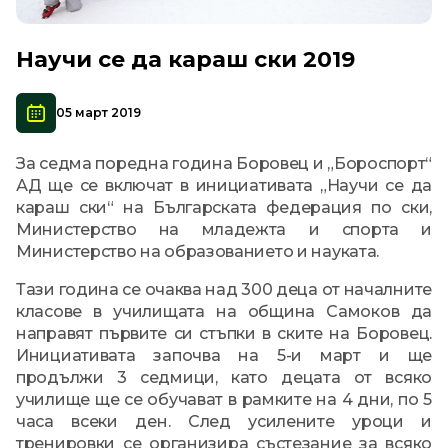
Научи се да караш ски 2019
05 март 2019
За седма поредна година Боровец и „Бороспорт“
АД ще се включат в инициативата „Научи се да
караш ски“ на Българската федерация по ски,
Министерство на младежта и спорта и
Министерство на образованието и науката.
Тази година се очаква над 300 деца от началните
класове в училищата на община Самоков да
направят първите си стъпки в ските на Боровец.
Инициативата започва на 5-и март и ще
продължи 3 седмици, като децата от всяко
училище ще се обучават в рамките на 4 дни, по 5
часа всеки ден. След усилените уроци и
тренировки се организира състезание за всяко