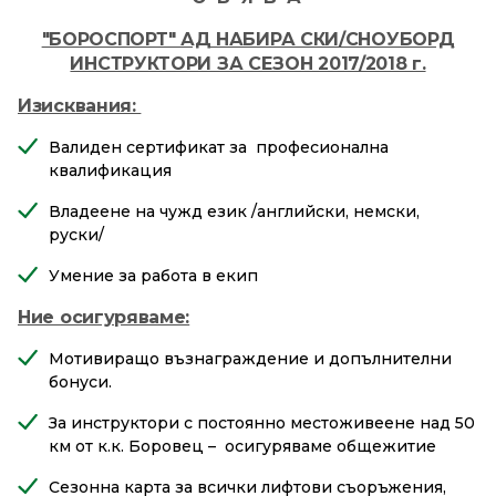
"БОРОСПОРТ" АД НАБИРА СКИ/СНОУБОРД
ИНСТРУКТОРИ ЗА СЕЗОН 2017/2018 г.
Изисквания:
Валиден сертификат за професионална
квалификация
Владеене на чужд език /английски, немски,
руски/
Умение за работа в екип
Ние осигуряваме:
Мотивиращо възнаграждение и допълнителни
бонуси.
За инструктори с постоянно местоживеене над 50
км от к.к. Боровец – осигуряваме общежитие
Сезонна карта за всички лифтови съоръжения,