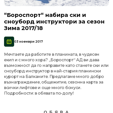
“Бороспорт“ набира ски и
сноуборд инструктори за сезон
Зима 2017/18
03 ноември 2017
Мечтаете да работите в планината, в чудесен
екип и с много хора? „Бороспорт“ АД ви дава
възможност да го направите като станете ски или
сноуборд инструктор в най-стария планински
курорт на Балканите. Предлагаме много добро
възнаграждение, общежитие, сезонна карта за
всички лифтове и още много бонуси.
Подробности: в обявата по-долу!
О Б Я В А