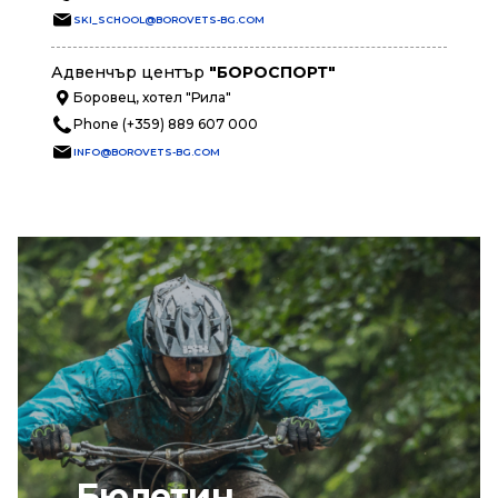
SKI_SCHOOL@BOROVETS-BG.COM
Адвенчър център
"БОРОСПОРТ"
Боровец, хотел "Рила"
Phone (+359) 889 607 000
INFO@BOROVETS-BG.COM
Бюлетин