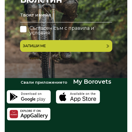
email
Съгласен съм с
правила и
условия
ЗАПИШИ МЕ
My Borovets
Свали приложението