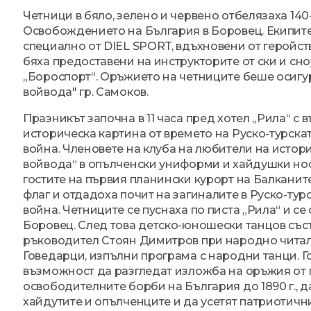
Четници в бяло, зелено и червено отбелязаха 14
Освобождението на България в Боровец. Екипит
специално от DIEL SPORT, вдъхновени от геройст
бяха предоставени на инструкторите от ски и с
„Бороспорт“. Оръжието на четниците беше осигу
войвода" гр. Самоков.
Празникът започна в 11 часа пред хотел „Рила“ с 
историческа картина от времето на Руско-турск
война. Членовете на клуба на любители на исто
войвода“ в опълченски униформи и хайдушки но
гостите на първия планински курорт на Балканит
флаг и отдадоха почит на загиналите в Руско-ту
война. Четниците се пуснаха по писта „Рила“ и се 
Боровец. След това детско-юношески танцов съст
ръководител Стоян Димитров при народно читали
Говедарци, изпълни програма с народни танци. Г
възможност да разгледат изложба на оръжия от
освободителните борби на България до 1890 г., да
хайдутите и опълченците и да усетят патриотичн