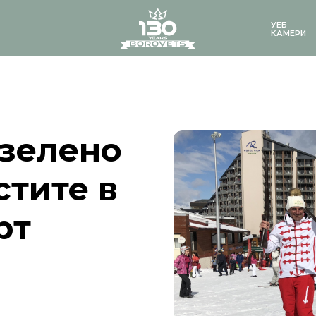
logo
УЕБ
КАМЕРИ
 зелено
стите в
рт