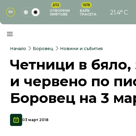
2/12
13/15
ОТВОРЕНИ
БАЙК
21.4° C
EN
ЛИФТОВЕ
ТРАСЕТА
Начало
Боровец
Новини и събития
Четници в бяло,
и червено по пи
Боровец на 3 ма
03 март 2018