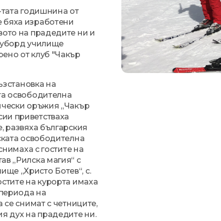
0-тата годишнина от
е бяха изработени
вото на прадедите ни и
ноуборд училище
рено от клуб "Чакър
възстановка на
ата освободителна
рически оръжия „Чакър
сии приветстваха
е, развяха българския
рската освободителна
снимаха с гостите на
ав „Рилска магия“ с
ще „Христо Ботев“, с.
остите на курорта имаха
 периода на
 се снимат с четниците,
ия дух на прадедите ни.