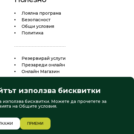
Лоялна програма
Безопасност
Общи условия
Политика
Резервирай услуги
Презареди онлайн
Oнлайн Магазин
йтът използва бисквитки
а използва бисквитки. Можете да прочетете за
вията на
Общите условия
.
ТКАЖИ
ПРИЕМИ