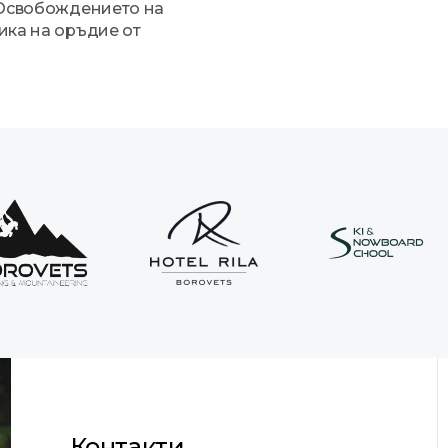
 Освобождението на
ика на оръдие от
Контакти