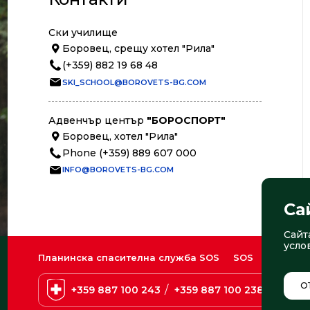
Ски училище
Боровец, срещу хотел "Рила"
(+359) 882 19 68 48
SKI_SCHOOL@BOROVETS-BG.COM
Адвенчър център
"БОРОСПОРТ"
Боровец, хотел "Рила"
Phone (+359) 889 607 000
INFO@BOROVETS-BG.COM
Са
Сайт
усло
Планинска спасителна служба SOS
SOS
О
/
+359 887 100 243
+359 887 100 238