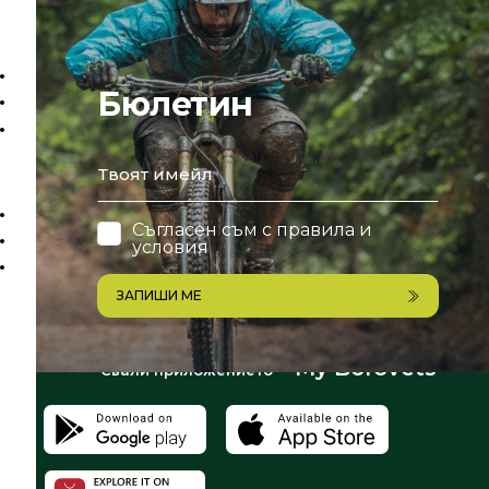
Бюлетин
email
Съгласен съм с
правила и
условия
ЗАПИШИ МЕ
My Borovets
Свали приложението