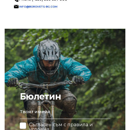
INFO@BOROVETS-BG.COM
Бюлетин
email
Съгласен съм с
правила и
условия