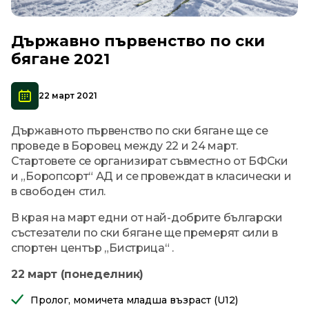
Държавно първенство по ски
бягане 2021
22 март 2021
Държавното първенство по ски бягане ще се
проведе в Боровец между 22 и 24 март.
Стартовете се организират съвместно от БФСки
и „Боропсорт“ АД и се провеждат в класически и
в свободен стил.
В края на март едни от най-добрите български
състезатели по ски бягане ще премерят сили в
спортен център „Бистрица“ .
22 март (понеделник)
Пролог, момичета младша възраст (U12)