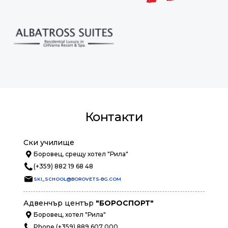
Контакти
Ски училище
Боровец, срещу хотел "Рила"
(+359) 882 19 68 48
SKI_SCHOOL@BOROVETS-BG.COM
Адвенчър център
"БОРОСПОРТ"
Боровец, хотел "Рила"
Phone (+359) 889 607 000