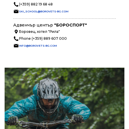
(+359) 882 19 68 48
SKI_SCHOOL@BOROVETS-BG.COM
Адвенчър център
"БОРОСПОРТ"
Боровец, хотел "Рила"
Phone (+359) 889 607 000
INFO@BOROVETS-BG.COM