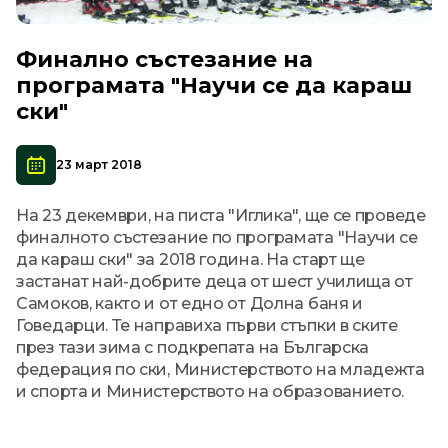
Финално състезание на
програмата "Научи се да караш
ски"
23 март 2018
На 23 декември, на писта "Иглика", ще се проведе
финалното състезание по програмата "Научи се
да караш ски" за 2018 година. На старт ще
застанат най-добрите деца от шест училища от
Самоков, както и от едно от Долна баня и
Говедарци. Те направиха първи стъпки в ските
през тази зима с подкрепата на Българска
федерация по ски, Министерството на младежта
и спорта и Министерството на образованието.