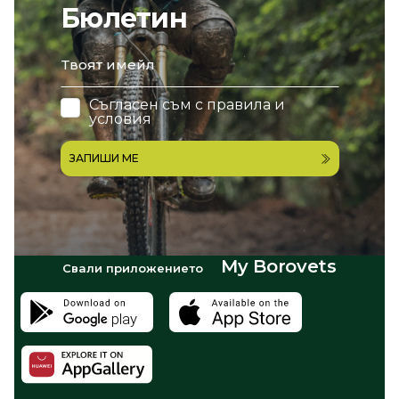
Бюлетин
email
Съгласен съм с
правила и
условия
ЗАПИШИ МЕ
My Borovets
Свали приложението