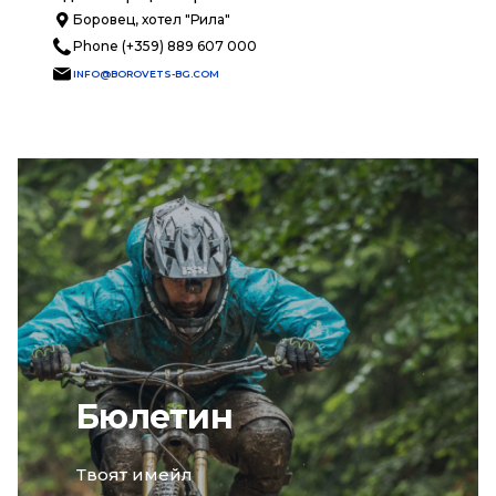
Боровец, хотел "Рила"
Phone (+359) 889 607 000
INFO@BOROVETS-BG.COM
Бюлетин
email