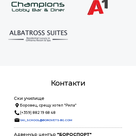
Контакти
Ски училище
Боровец, срещу хотел "Рила"
(+359) 882 19 68 48
SKI_SCHOOL@BOROVETS-BG.COM
Адвенчър център
"БОРОСПОРТ"