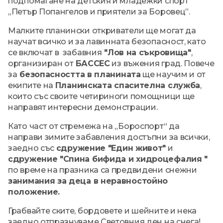
подпомагане на детския и младежки спорт
„Петър Попангелов и приятели за Боровец”.
Малките планински откриватели ще могат да
научат всичко и за лавинната безопасност, като
се включат в забавния
"Лов на съкровища"
,
организиран от
БАССЕС
из въжения град. Повече
за
безопасността в планината
ще научим и от
екипите на
Планинската спасителна служба
,
които със своите четириноги помощници ще
направят интересни демонстрации.
Като част от стремежа на „Бороспорт“ да
направи зимите забавления достъпни за всички,
заедно със
сдружение "Един живот"
и
сдружение "Спина бифида и хидроцефалия "
по време на празника са предвидени снежни
занимания за деца в неравностойно
положение.
Грабвайте ските, бордовете и шейните и нека
заедно отпразнуваме Световния ден на снега!