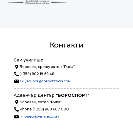
Контакти
Ски училище
Боровец, срещу хотел "Рила"
(+359) 882 19 68 48
SKI_SCHOOL@BOROVETS-BG.COM
Адвенчър център
"БОРОСПОРТ"
Боровец, хотел "Рила"
Phone (+359) 889 607 000
INFO@BOROVETS-BG.COM