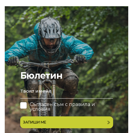
Бюлетин
email
Съгласен съм с
правила и
условия
ЗАПИШИ МЕ