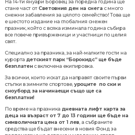
На 14-ти януари Боровец за поредна година ще
стане част от
Световния ден на снега
с много
снежни забавления за цялото семейство! Това ще
е шестото издание на глобалния снежен
празник, който с всяка изминала година събира
все повече привърженици и участници по целия
свят.
Специално за празника, за най-малките гости на
курорта
детският парк “Борокидс” ще бъде
безплатен
с включена екипировка.
За всички, които искат да направят своите първи
стъпки в зимните спортове,
уроците по ски и
сноуборд за начинаещи също ще са
безплатни!
По време на празника
дневната лифт карта за
деца на възраст от 7 до 13 години ще бъде на
символичната цена от 1 лев
, а събраните
средства ще бъдат внесени в новия Фонд за