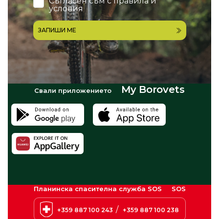
Съгласен съм с
правила и
условия
ЗАПИШИ МЕ
My Borovets
Свали приложението
Планинска спасителна служба SOS
SOS
/
+359 887 100 243
+359 887 100 238