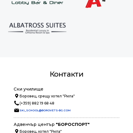
Контакти
Ски училище
Боровец, срещу хотел "Рила"
(+359) 882 19 68 48
SKI_SCHOOL@BOROVETS-BG.COM
Адвенчър център
"БОРОСПОРТ"
Боровец, хотел "Рила"