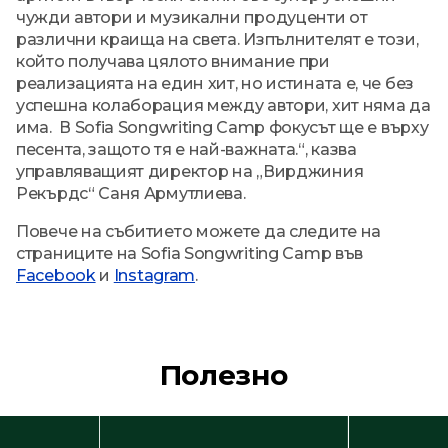
чужди автори и музикални продуценти от
различни краища на света. Изпълнителят е този,
който получава цялото внимание при
реализацията на един хит, но истината е, че без
успешна колаборация между автори, хит няма да
има. В Sofia Songwriting Camp фокусът ще е върху
песента, защото тя е най-важната.“, казва
управляващият директор на „Вирджиния
Рекърдс“ Саня Армутлиева.
Повече на събитието можете да следите на
страниците на Sofia Songwriting Camp във
Facebook
и
Instagram
.
Полезно