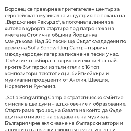
Боровец се превърна в притегателен център за
европейската музикална индустрия по покана на
„Вирджиния Рекърдс“, а поточната линия за
хитове в курорта стартира под патронажа на
кмета на Столична община Йорданка
Фандъкова. Над 30 песни ще бъдат създадени по
време на Sofia Songwriting Camp – първият
международен лагер за писане на песни у нас.
Събитието събира в творчески екипи 9 от най-
ярките български изпълнители с 16 топ
композитори, текстописци, бийтмейкъри и
музикални продуценти от Англия, Швеция,
Норвегия и Румъния.
„Sofia Songwriting Camp е стратегическо събитие
с мисия в две думи – вдъхновение и образование.
Стартираме процес, на базата на който да бъде
вдигнато нивото на създаване на музика в
България чрез включване на български автори и
артисти в творчески екипи със супер успешни