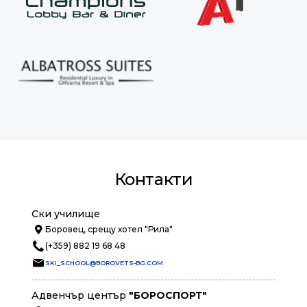
Контакти
Ски училище
Боровец, срещу хотел "Рила"
(+359) 882 19 68 48
SKI_SCHOOL@BOROVETS-BG.COM
Адвенчър център
"БОРОСПОРТ"