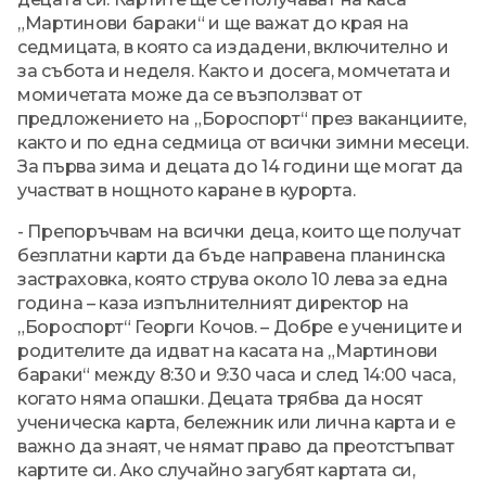
„Мартинови бараки“ и ще важат до края на
седмицата, в която са издадени, включително и
за събота и неделя. Както и досега, момчетата и
момичетата може да се възползват от
предложението на „Бороспорт“ през ваканциите,
както и по една седмица от всички зимни месеци.
За първа зима и децата до 14 години ще могат да
участват в нощното каране в курорта.
- Препоръчвам на всички деца, които ще получат
безплатни карти да бъде направена планинска
застраховка, която струва около 10 лева за една
година – каза изпълнителният директор на
„Бороспорт“ Георги Кочов. – Добре е учениците и
родителите да идват на касата на „Мартинови
бараки“ между 8:30 и 9:30 часа и след 14:00 часа,
когато няма опашки. Децата трябва да носят
ученическа карта, бележник или лична карта и е
важно да знаят, че нямат право да преотстъпват
картите си. Ако случайно загубят картата си,