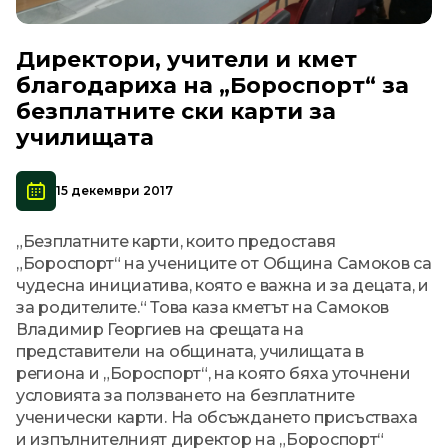
Директори, учители и кмет
благодариха на „Бороспорт“ за
безплатните ски карти за
училищата
15 декември 2017
„Безплатните карти, които предоставя
„Бороспорт“ на учениците от Община Самоков са
чудесна инициатива, която е важна и за децата, и
за родителите.“ Това каза кметът на Самоков
Владимир Георгиев на срещата на
представители на общината, училищата в
региона и „Бороспорт“, на която бяха уточнени
условията за ползването на безплатните
ученически карти. На обсъждането присъстваха
и изпълнителният директор на „Бороспорт“