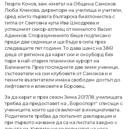
Георги Кочов, зам.-кметът на Община Самоков
Люба Кленова, директори на училища и учители,
сред които първата българска биатлонистка с
титла от Световна купа Ива Шкодрева и
успешният скиор-алпиец от миналото Васил
Аджиков. Споразумението беше подписано
преди две седмици и ще бъде в сила през
следващите пет години. То дава шанс на 3861
деца от региона да карат ски и сноуборд без
пари в най-стария планински курорт на
Балканите. През последните две зими ученици,
състезатели на ски клубовете от Самоков и и
техните възпитатели имаха свободен достъп до
лифтовете и влековете в Боровец.
За да карат и през сезон Зима 2017/18, училищата
трябва да предоставят на „Бороспорт“ списъци с
учениците, които ще се включат в инициативата.
Родителите трябва да попълнят декларация и
при първото качване да са на пистата заедно с
децата си. Картите ще се получават на каса