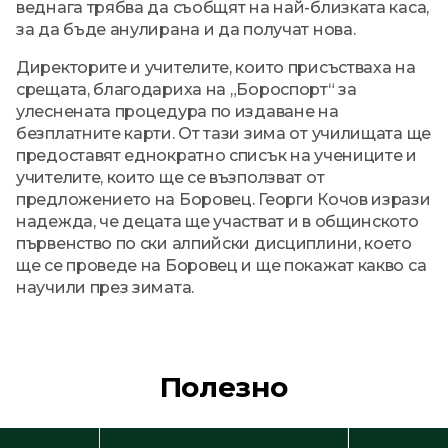
веднага трябва да съобщят на най-близката каса,
за да бъде анулирана и да получат нова.
Директорите и учителите, които присъстваха на
срещата, благодариха на „Бороспорт“ за
улеснената процедура по издаване на
безплатните карти. От тази зима от училищата ще
предоставят еднократно списък на учениците и
учителите, които ще се възползват от
предложението на Боровец. Георги Кочов изрази
надежда, че децата ще участват и в общинското
първенство по ски алпийски дисциплини, което
ще се проведе на Боровец и ще покажат какво са
научили през зимата.
Полезно