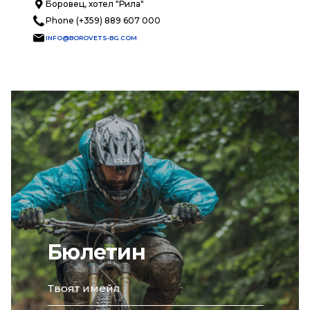
Боровец, хотел "Рила"
Phone (+359) 889 607 000
INFO@BOROVETS-BG.COM
Бюлетин
email