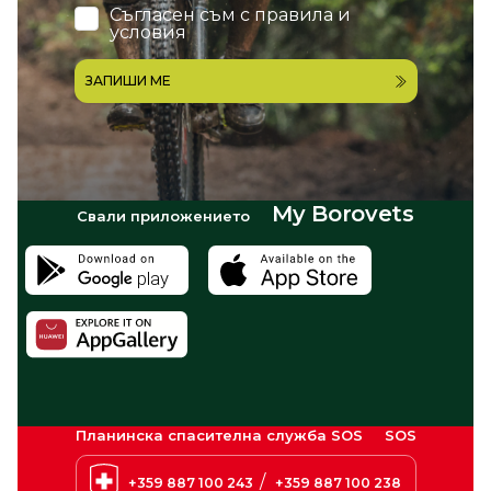
Съгласен съм с
правила и
условия
ЗАПИШИ МЕ
My Borovets
Свали приложението
Планинска спасителна служба SOS
SOS
/
+359 887 100 243
+359 887 100 238