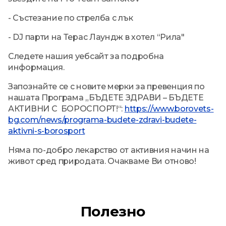
- Състезание по стрелба с лък
- DJ парти на Терас Лаундж в хотел “Рила"
Следете нашия уебсайт за подробна
информация.
Запознайте се с новите мерки за превенция по
нашата Програма „БЪДЕТЕ ЗДРАВИ – БЪДЕТЕ
АКТИВНИ С БОРОСПОРТ!“:
https://www.borovets-
bg.com/news/programa-budete-zdravi-budete-
aktivni-s-borosport
Няма по-добро лекарство от активния начин на
живот сред природата. Очакваме Ви отново!
Полезно