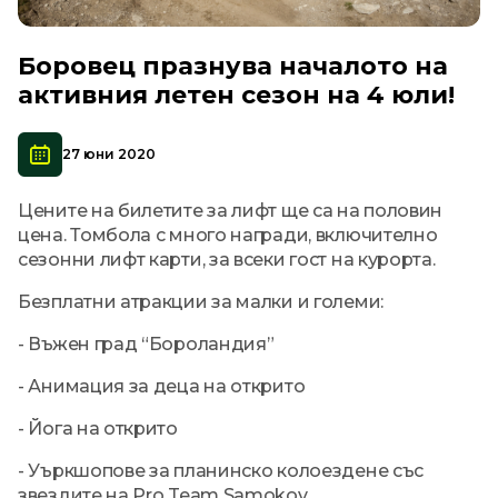
Боровец празнува началото на
активния летен сезон на 4 юли!
27 юни 2020
Цените на билетите за лифт ще са на половин
цена. Томбола с много награди, включително
сезонни лифт карти, за всеки гост на курорта.
Безплатни атракции за малки и големи:
- Въжен град “Бороландия”
- Анимация за деца на открито
- Йога на открито
- Уъркшопове за планинско колоездене със
звездите на Pro Team Samokov