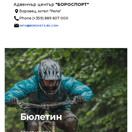
Адвенчър център
"БОРОСПОРТ"
Боровец, хотел "Рила"
Phone (+359) 889 607 000
INFO@BOROVETS-BG.COM
Бюлетин
email