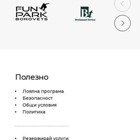
prev
next
Полезно
Лоялна програма
Безопасност
Общи условия
Политика
Резервирай услуги