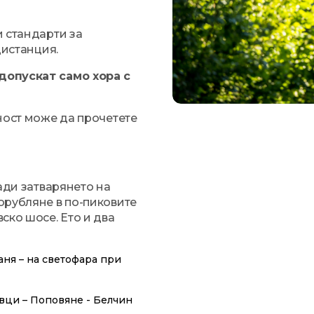
и стандарти за
дистанция.
допускат само хора с
ност може да прочетете
ади затварянето на
орубляне в по-пиковите
ско шосе. Ето и два
аня – на светофара при
вци – Поповяне - Белчин