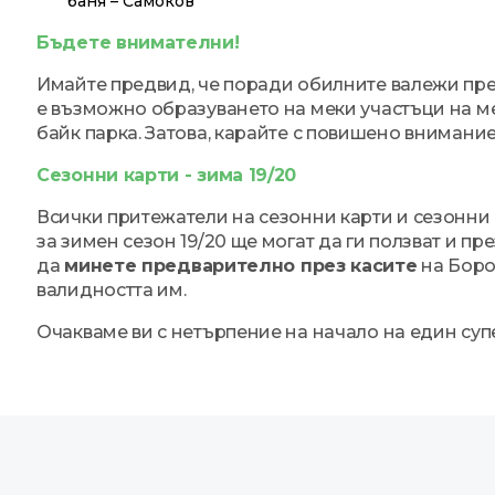
баня – Самоков
Бъдете внимателни!
Имайте предвид, че поради обилните валежи пр
е възможно образуването на меки участъци на ме
байк парка. Затова, карайте с повишено внимание
Сезонни карти - зима 19/20
Всички притежатели на сезонни карти и сезонни
за зимен сезон 19/20 ще могат да ги ползват и пр
да
минете предварително през касите
на Боро
валидността им.
Очакваме ви с нетърпение на начало на един суп