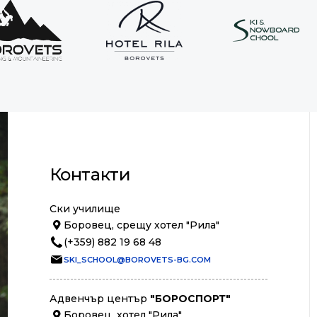
Контакти
Ски училище
Боровец, срещу хотел "Рила"
(+359) 882 19 68 48
SKI_SCHOOL@BOROVETS-BG.COM
Адвенчър център
"БОРОСПОРТ"
Боровец, хотел "Рила"