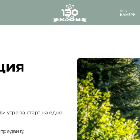
logo
УЕБ
КАМЕРИ
ция
ви утре за старт на едно
 предвид: