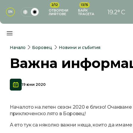
2/12
13/15
ОТВОРЕНИ
БАЙК
19.2° C
EN
ЛИФТОВЕ
ТРАСЕТА
Начало
Боровец
Новини и събития
Важна информа
19 юни 2020
Началото на летен сезон 2020 е близо! Очакваме 
приключенско лято в Боровец!
А ето тук са няколко важни неща, които да имаме