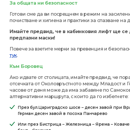
За общата ни безопасност
Готови сме да ви посрещнем в режим на засилен
почистване и хигиена и практики за спазване на 
Имайте предвид, че в кабинковия лифт ще се 
предпазни маски!
Повече за взетите мерки за превенция и безопас
тук
.
Към Боровец
Ако идвате от столицата, имайте предвид, че пор
отсечката от Околовръстното между Младост и Г
часове от деня може да има забавяне по Самоков
алтернативни маршрута, с които да го избегнете:
През бул.Цариградско шосе – десен завой при Вр
Герман десен завой в посока Панчарево
Или през Бистрица – Железница – Ярема – Коваче