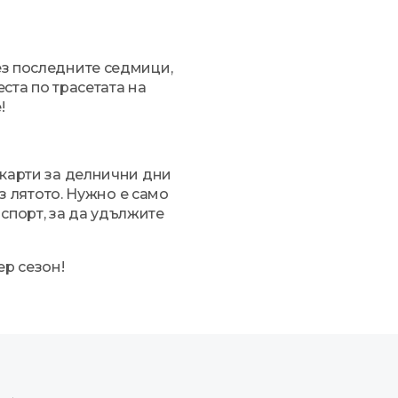
ез последните седмици,
ста по трасетата на
!
 карти за делнични дни
ез лятото. Нужно е само
спорт, за да удължите
ер сезон!