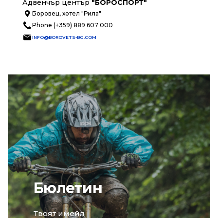
Адвенчър център
"БОРОСПОРТ"
Боровец, хотел "Рила"
Phone (+359) 889 607 000
INFO@BOROVETS-BG.COM
Бюлетин
email