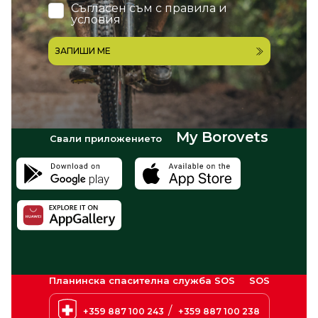
Съгласен съм с
правила и
условия
ЗАПИШИ МЕ
My Borovets
Свали приложението
Планинска спасителна служба SOS
SOS
/
+359 887 100 243
+359 887 100 238