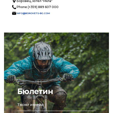
Боровец, хотел "Рила"
Phone (+359) 889 607 000
INFO@BOROVETS-BG.COM
Бюлетин
email