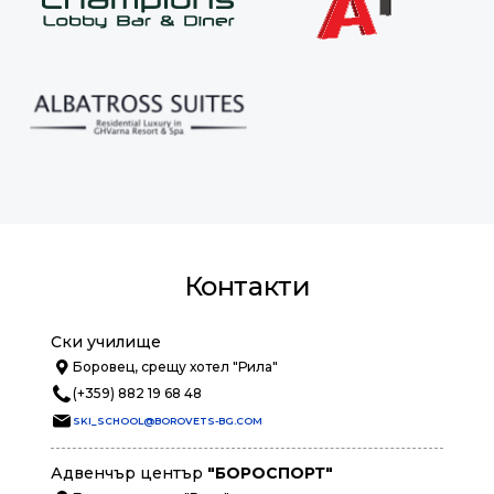
Контакти
Ски училище
Боровец, срещу хотел "Рила"
(+359) 882 19 68 48
SKI_SCHOOL@BOROVETS-BG.COM
Адвенчър център
"БОРОСПОРТ"