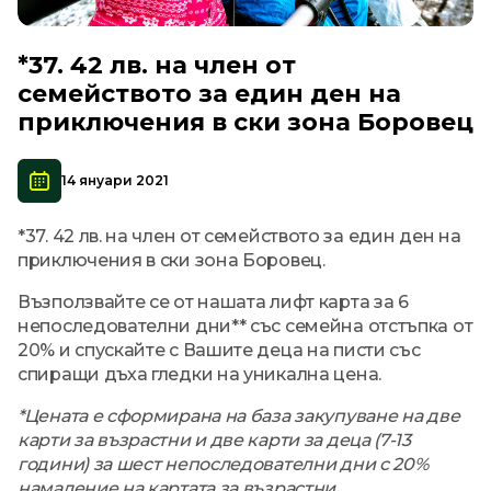
*37. 42 лв. на член от
семейството за един ден на
приключения в ски зона Боровец
14 януари 2021
*37. 42 лв. на член от семейството за един ден на
приключения в ски зона Боровец.
Възползвайте се от нашата лифт карта за 6
непоследователни дни** със семейна отстъпка от
20% и спускайте с Вашите деца на писти със
спиращи дъха гледки на уникална цена.
*Цената е сформирана на база закупуване на две
карти за възрастни и две карти за деца (7-13
години) за шест непоследователни дни с 20%
намаление на картата за възрастни.