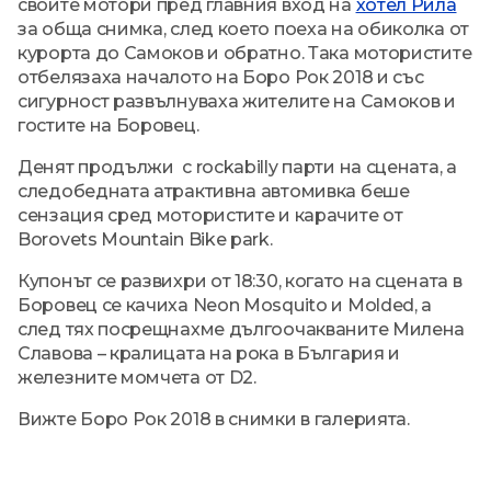
своите мотори пред главния вход на
хотел Рила
за обща снимка, след което поеха на обиколка от
курорта до Самоков и обратно. Така мотористите
отбелязаха началото на Боро Рок 2018 и със
сигурност развълнуваха жителите на Самоков и
гостите на Боровец.
Денят продължи с rockabilly парти на сцената, а
следобедната атрактивна автомивка беше
сензация сред мотористите и карачите от
Borovets Mountain Bike park.
Купонът се развихри от 18:30, когато на сцената в
Боровец се качиха Neon Mosquito и Molded, а
след тях посрещнахме дългоочакваните Милена
Славова – кралицата на рока в България и
железните момчета от D2.
Вижте Боро Рок 2018 в снимки в галерията.