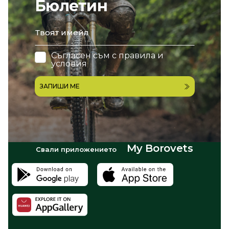
Бюлетин
email
Съгласен съм с
правила и
условия
ЗАПИШИ МЕ
My Borovets
Свали приложението