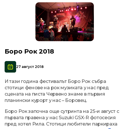
Боро Рок 2018
27 август 2018
И тази година фестивалът Боро Рок събра
стотици фенове на рок музиката у нас пред
сцената на писта Червено знаме в първия
планински курорт у нас – Боровец.
Боро Рoк започна още сутринта на 25-и август с
първата правена у нас Suzuki GSX-R фотосесия
пред хотел Рила. Стотици любители паркираха