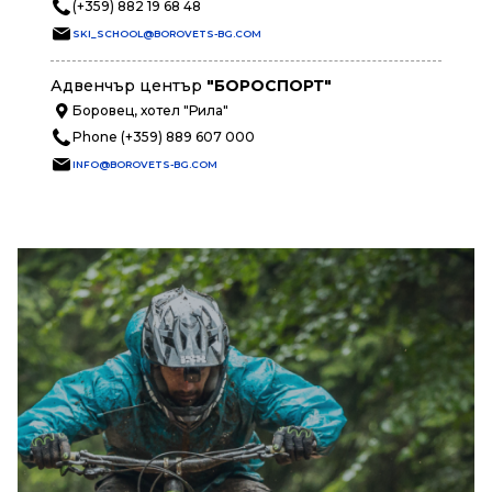
(+359) 882 19 68 48
SKI_SCHOOL@BOROVETS-BG.COM
Адвенчър център
"БОРОСПОРТ"
Боровец, хотел "Рила"
Phone (+359) 889 607 000
INFO@BOROVETS-BG.COM