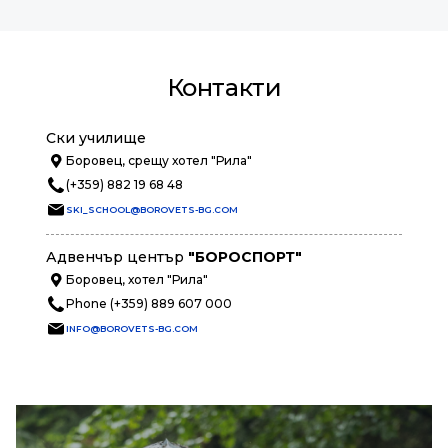
Контакти
Ски училище
Боровец, срещу хотел "Рила"
(+359) 882 19 68 48
SKI_SCHOOL@BOROVETS-BG.COM
Адвенчър център
"БОРОСПОРТ"
Боровец, хотел "Рила"
Phone (+359) 889 607 000
INFO@BOROVETS-BG.COM