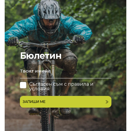
Бюлетин
email
Съгласен съм с
правила и
условия
ЗАПИШИ МЕ