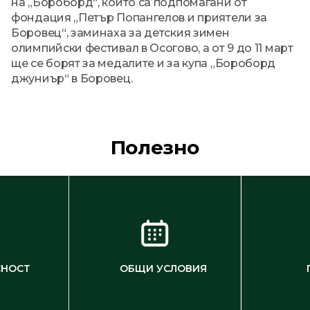
на „Бороборд“, които са подпомагани от
фондация „Петър Попангелов и приятели за
Боровец“, заминаха за детския зимен
олимпийски фестивал в Осогово, а от 9 до 11 март
ще се борят за медалите и за купа „Бороборд
джуниър“ в Боровец.
Полезно
СНОСТ
ОБЩИ УСЛОВИЯ