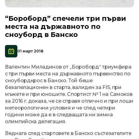
“Бороборд” спечели три първи
места на държавното по
сноуборд в Банско
01 март 2018
Валентин Миладинов от „Бороборд“ триумфира
с три първи места на държавното първенство по
сноубордкрос в Банско. Той беше
безапелационен в старта, валиден за FIS, при
мъжете и при юношите. Спортист № 1 на Самоков
за 2016 г. доказа, че се справя отлично и при лоши
метеорологични условия и че след четири
години може да е в следващата ни зимна
олимпийска делегация.
Веднага след стартовете в Банско състезателите