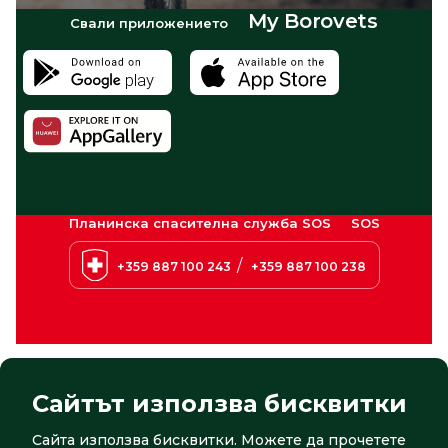
My Borovets
Свали приложението
Планинска спасителна служба SOS
SOS
/
+359 887 100 243
+359 887 100 238
Сайтът използва бисквитки
Сайта използва бисквитки. Можете да прочетете
© 2026 Боровец. Всички права запазени
Сайт от:
СтудиоХ