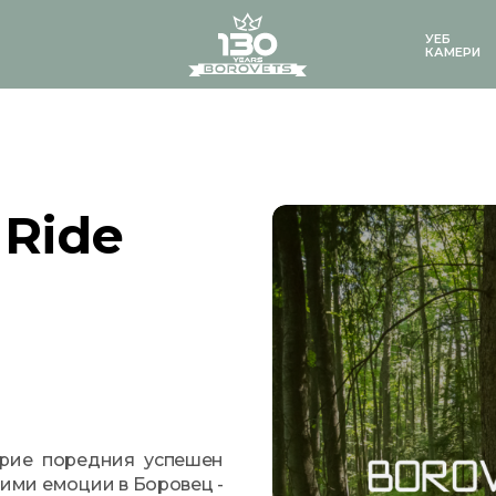
logo
УЕБ
КАМЕРИ
 Ride
крие поредния успешен
вими емоции в Боровец -