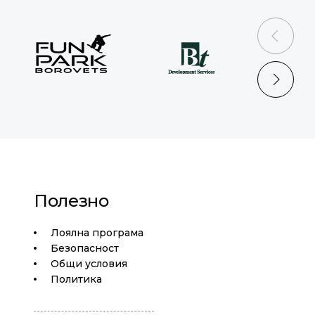
prev
next
Полезно
Лоялна програма
Безопасност
Общи условия
Политика