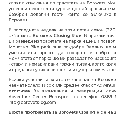
хиляди спускания по трасетата на Borovets Moun
успешни пешеходни турове до най-красивите м
безброй доволни гости, които се включиха 
Боровец.
В последната неделя на този летен сезон (22.09
събитието
Borovets Closing Ride.
В празничния 
Ви разведе из трасетата на парка и ще Ви позвол
Mountain Bike park още по-добре. Заедно ще 
умения или просто да покарате в добра к
момчетата от парка ще Ви разведат по Backcount
- стари и немаркирани горски пътеки, които крия
и предлагат уникални гледки и супер изживяване
Всички участници, които се запишат за
Borovet
наемат колело висок или среден клас от Adventure
отстъпка
. За записвания и резервации мож
Adventure Center Borosport на телефон 0889
info@borovets-bg.com
Вижте програмата за
Borovets Closing Ride на 