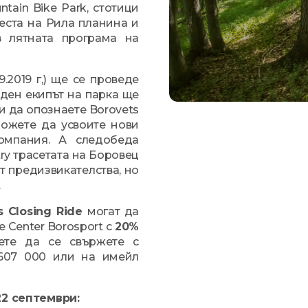
tain Bike Park, стотици
еста на Рила планина и
в лятната програма на
.2019 г,) ще се проведе
ден екипът на парка ще
и да опознаете Borovets
можете да усвоите нови
омпания. А следобеда
ry трасетата на Боровец
т предизвикателства, но
.
s Closing Ride
могат да
 Center Borosport с
20%
ете да се свържете с
 607 000 или на имейл
22 септември: