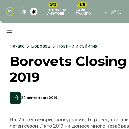
2/12
13/15
ОТВОРЕНИ
БАЙК
21.6° C
EN
ЛИФТОВЕ
ТРАСЕТА
Начало
Боровец
Новини и събития
Borovets Closing
2019
22 септември 2019
На 23 септември, понеделник, Боровец ще за
летен сезон. Лято 2019 ни донесе много незабра