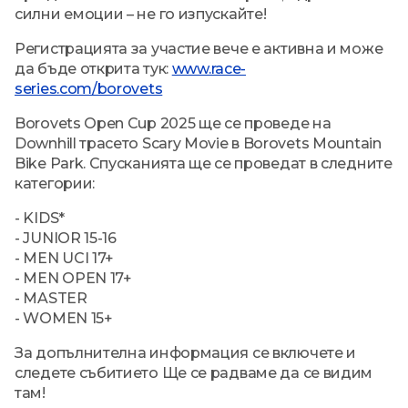
силни емоции – не го изпускайте!
Регистрацията за участие вече е активна и може
да бъде открита тук:
www.race-
series.com/borovets
Borovets Open Cup 2025 ще се проведе на
Downhill трасето Scary Movie в Borovets Mountain
Bike Park. Спусканията ще се проведат в следните
категории:
- KIDS*
- JUNIOR 15-16
- MEN UCI 17+
- MEN OPEN 17+
- MASTER
- WOMEN 15+
За допълнителна информация се включете и
следете събитието Ще се радваме да се видим
там!