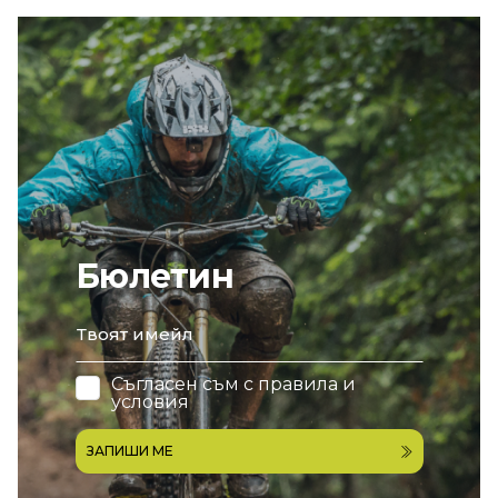
Бюлетин
email
Съгласен съм с
правила и
условия
ЗАПИШИ МЕ