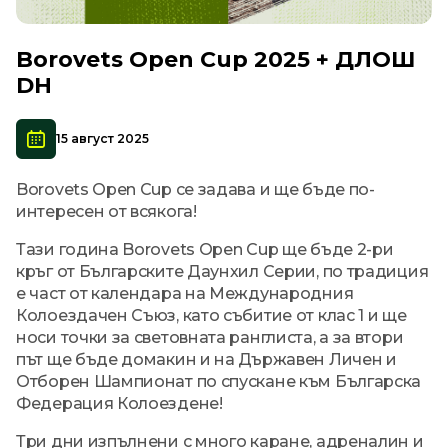
Borovets Open Cup 2025 + ДЛОШ
DH
15 август 2025
Borovets Open Cup се задава и ще бъде по-
интересен от всякога!
Тази година Borovets Open Cup ще бъде 2-ри
кръг от Българските Даунхил Серии, по традиция
е част от календара на Международния
Колоездачен Съюз, като събитие от клас 1 и ще
носи точки за световната ранглиста, а за втори
път ще бъде домакин и на Държавен Личен и
Отборен Шампионат по спускане към Българска
Федерация Колоездене!
Три дни изпълнени с много каране, адреналин и