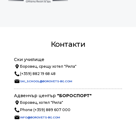
Контакти
Ски училище
Боровец, срещу хотел "Рила"
(+359) 882 19 68 48
SKI_SCHOOL@BOROVETS-BG.COM
Адвенчър център
"БОРОСПОРТ"
Боровец, хотел "Рила"
Phone (+359) 889 607 000
INFO@BOROVETS-BG.COM