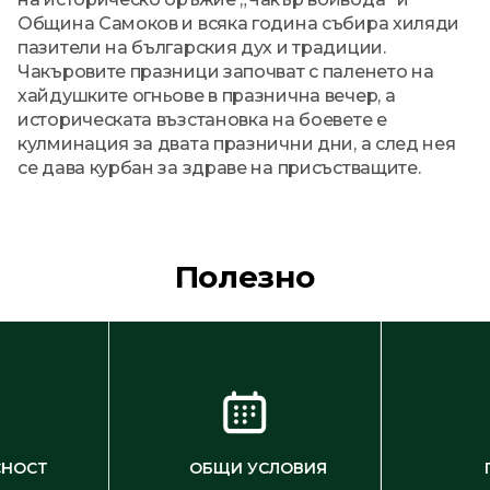
Община Самоков и всяка година събира хиляди
пазители на българския дух и традиции.
Чакъровите празници започват с паленето на
хайдушките огньове в празнична вечер, а
историческата възстановка на боевете е
кулминация за двата празнични дни, а след нея
се дава курбан за здраве на присъстващите.
Полезно
СНОСТ
ОБЩИ УСЛОВИЯ