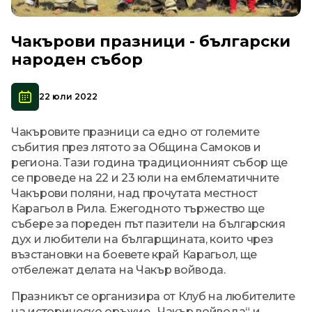
Чакърови празници - български
народен събор
22 юли 2022
Чакъровите празници са едно от големите
събития през лятото за Община Самоков и
региона. Тази година традиционният събор ще
се проведе на 22 и 23 юли на емблематичните
Чакърови поляни, над прочутата местност
Карагьол в Рила. Ежегодното тържество ще
събере за пореден път пазители на българския
дух и любители на българщината, които чрез
възстановки на боевете край Карагьол, ще
отбележат делата на Чакър войвода.
Празникът се организира от Клуб на любителите
на историческо оръжие „Чакър войвода“ и