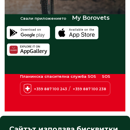
My Borovets
Свали приложението
Планинска спасителна служба SOS
SOS
/
+359 887 100 243
+359 887 100 238
Сайтът използва бисквитки