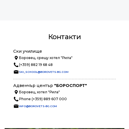
Контакти
Ски училище
Боровец, срещу хотел "Рила"
(+359) 882 19 68 48
SKI_SCHOOL@BOROVETS-BG.COM
Адвенчър център
"БОРОСПОРТ"
Боровец, хотел "Рила"
Phone (+359) 889 607 000
INFO@BOROVETS-BG.COM