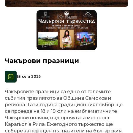
Чакърови празници
18 юли 2025
Чакъровите празници са едно от големите
събития през лятото за Община Самоков и
региона. Тази година традиционният събор ще
се проведе на 18 и 19 юли на емблематичните
Чакърови поляни, над прочутата местност
Карагьол в Рила. Ежегодното тържество ще
събере за пореден път пазители на българския