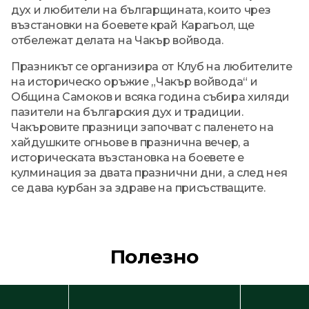
дух и любители на българщината, които чрез
възстановки на боевете край Карагьол, ще
отбележат делата на Чакър войвода.
Празникът се организира от Клуб на любителите
на историческо оръжие „Чакър войвода“ и
Община Самоков и всяка година събира хиляди
пазители на българския дух и традиции.
Чакъровите празници започват с паленето на
хайдушките огньове в празнична вечер, а
историческата възстановка на боевете е
кулминация за двата празнични дни, а след нея
се дава курбан за здраве на присъстващите.
Полезно