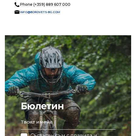
Phone (+359) 889 607 000
INFO@BOROVETS-BG.COM
Бюлетин
email
Съгласен съм с
правила и