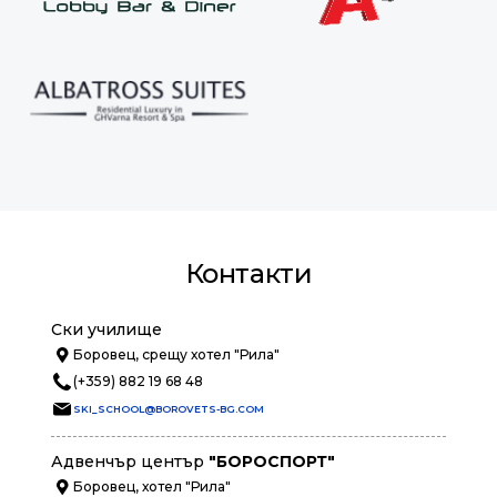
Контакти
Ски училище
Боровец, срещу хотел "Рила"
(+359) 882 19 68 48
SKI_SCHOOL@BOROVETS-BG.COM
Адвенчър център
"БОРОСПОРТ"
Боровец, хотел "Рила"