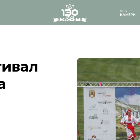
logo
УЕБ
КАМЕРИ
тивал
а