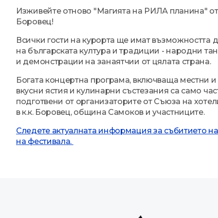
Изживейте отново "Магията на РИЛА планина" от 
Боровец!
Всички гости на курорта ще имат възможността да
на българската култура и традиции - народни та
и демонстрации на занаятчии от цялата страна.
Богата концертна програма, включваща местни и 
вкусни ястия и кулинарни състезания са само час
подготвени от организаторите от Съюза на хоте
в к.к. Боровец, община Самоков и участниците.
Следете актуалната информация за събитието на
на фестивала.