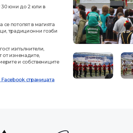
30 юни до 2 юли в
 се потопят в магията
нци, традиционни гозби
гост изпълнители,
т от изненадите,
лиерите и собствениците
 Facebook страницата