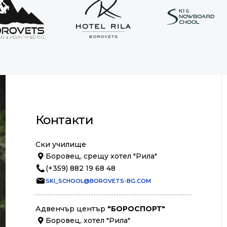
Контакти
Ски училище
Боровец, срещу хотел "Рила"
(+359) 882 19 68 48
SKI_SCHOOL@BOROVETS-BG.COM
Адвенчър център
"БОРОСПОРТ"
Боровец, хотел "Рила"