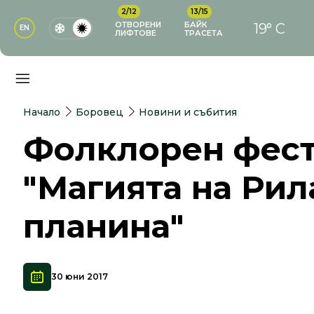
2/12
13/15
ОТВОРЕНИ
БАЙК
19° C
EN
ЛИФТОВЕ
ТРАСЕТА
Начало
Боровец
Новини и събития
Фолклорен фес
"Магията на Рил
планина"
30 юни 2017