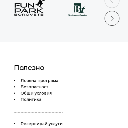
prev
next
Полезно
Лоялна програма
Безопасност
Общи условия
Политика
Резервирай услуги