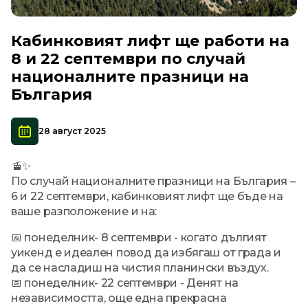
Кабинковият лифт ще работи на
8 и 22 септември по случай
националните празници на
България
28 август 2025
🚡✨
По случай националните празници на България –
6 и 22 септември, кабинковият лифт ще бъде на
ваше разположение и на:
📅 понеделник- 8 септември - когато дългият
уикенд е идеален повод да избягаш от града и
да се насладиш на чистия планински въздух.
📅 понеделник- 22 септември - Денят на
независимостта, още една прекрасна