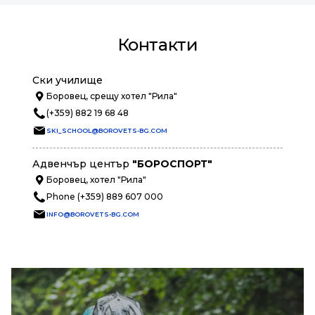
Контакти
Ски училище
Боровец, срещу хотел "Рила"
(+359) 882 19 68 48
SKI_SCHOOL@BOROVETS-BG.COM
Адвенчър център
"БОРОСПОРТ"
Боровец, хотел "Рила"
Phone (+359) 889 607 000
INFO@BOROVETS-BG.COM