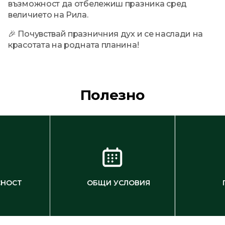
възможност да отбележиш празника сред
величието на Рила.
🎉 Почувствай празничния дух и се наслади на
красотата на родната планина!
Полезно
СНОСТ
ОБЩИ УСЛОВИЯ