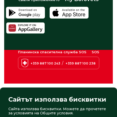
Планинска спасителна служба SOS
SOS
/
+359 887 100 243
+359 887 100 238
Сайтът използва бисквитки
Сайта използва бисквитки. Можете да прочетете
© 2026 Боровец. Всички права запазени
Сайт от:
СтудиоХ
за условията на
Общите условия
.