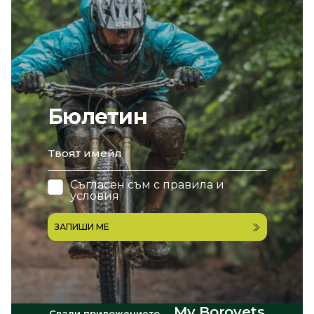
Бюлетин
email
Съгласен съм с
правила и
условия
ЗАПИШИ МЕ
My Borovets
Свали приложението