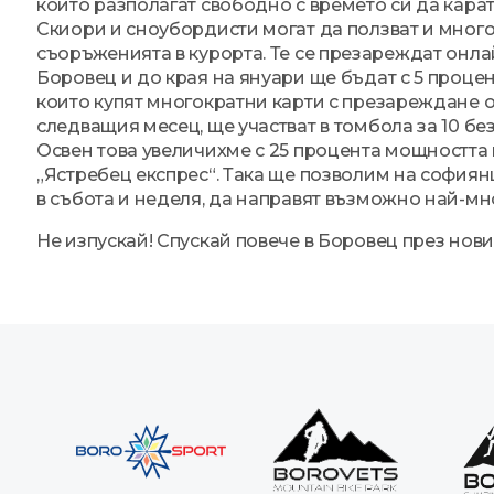
които разполагат свободно с времето си да карат
Скиори и сноубордисти могат да ползват и много
съоръженията в курорта. Те се презареждат онла
Боровец и до края на януари ще бъдат с 5 проце
които купят многократни карти с презареждане 
следващия месец, ще участват в томбола за 10 бе
Освен това увеличихме с 25 процента мощността
„Ястребец експрес“. Така ще позволим на софиянц
в събота и неделя, да направят възможно най-мн
Не изпускай! Спускай повече в Боровец през нови