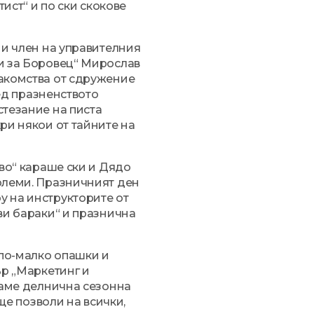
тист“ и по ски скокове
 и член на управителния
и за Боровец“ Мирослав
акомства от сдружение
лед празненството
стезание на писта
ри някои от тайните на
ово“ караше ски и Дядо
олеми. Празничният ден
 на инструкторите от
ви бараки“ и празнична
 по-малко опашки и
ър „Маркетинг и
гаме делнична сезонна
 ще позволи на всички,