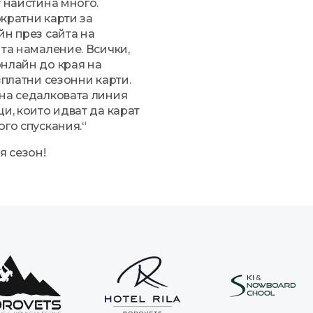
 наистина много.
кратни карти за
йн през сайта на
нта намаление. Всички,
онлайн до края на
зплатни сезонни карти.
 на седалковата линия
и, които идват да карат
ого спускания.“
я сезон!