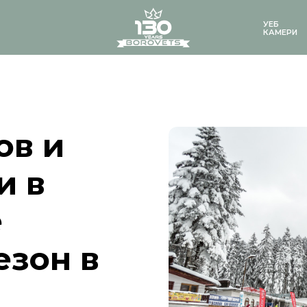
logo
УЕБ
КАМЕРИ
ов и
и в
е
езон в