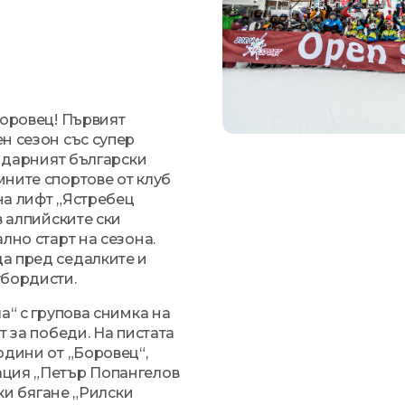
Боровец! Първият
н сезон със супер
ендарният български
ните спортове от клуб
на лифт „Ястребец
в алпийските ски
лно старт на сезона.
а пред седалките и
убордисти.
а“ с групова снимка на
т за победи. На пистата
одини от „Боровец“,
ация „Петър Попангелов
ски бягане „Рилски