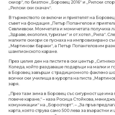
скиор“, по биатлон „Боровец 2016“ и „Рилски спор
„Рилски ски скачач“.
В тържеството се включи и приятелят на Боровец
съвет на фондация „Петър Попангелов и приятел
Севлиевски. Момчетата и момичетата получиха л
„Здраве, екология, туризъм“ и от хотел „Рила“. С
малките скиори се пуснаха на импровизирано съ
„Мартинови бараки“, а Петър Попангелов им разк
шампионското каране.
През целия ден на пистите в ски център „Ситняк
Коледа, който раздаваше подаръци на малки и г
в Боровец завърши с традиционното факлено шоу
всички ски училища в курорта на писта „Мартино
заря.
„През тази зима в Боровец със сигурност ще има
повече каране,“ – каза Росица Стойкова, менидж
комуникации“ на „Бороспорт“. – „За пръв предла
карта, която струва само 500 лева за възрастни и