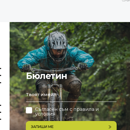
Бюлетин
email
Съгласен съм с
правила и
условия
ЗАПИШИ МЕ