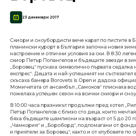
23 декември 2017
Скиори и сноубордисти вече карат по пистите в 
планински курорт в България започна новия зиме
настроение и отлични условия за ски. В 8:30 лег
скиор Петър Попангелов и бъдещите звезди в зим
„Боровец“ пуснаха символично първата седалка 
експрес“. Децата и най-успешният ни състезател 
скъсаха банера Borovets is Open и дадоха официа
Момичетата от ансамбъл „Самоков“ плиснаха вод
пожелаха успешен сезон на всички скиори и сно
В 10:00 часа празникът продължи пред хотел „Рил
Петър Попангелов с близо сто деца, които мечтая
бяха бъдещите шампиони на възраст от 5 до 20 г
„Чамкория“ и „Бороборд“, подпомагани от фонд
и приятели за Боровец“, както и от клубовете по 