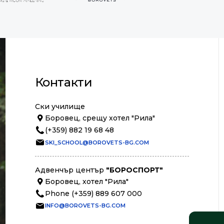
Контакти
Ски училище
Боровец, срещу хотел "Рила"
(+359) 882 19 68 48
SKI_SCHOOL@BOROVETS-BG.COM
Адвенчър център
"БОРОСПОРТ"
Боровец, хотел "Рила"
Phone (+359) 889 607 000
INFO@BOROVETS-BG.COM