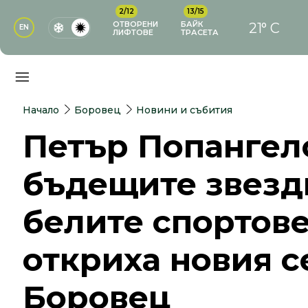
2/12
13/15
ОТВОРЕНИ
БАЙК
21° C
EN
ЛИФТОВЕ
ТРАСЕТА
Начало
Боровец
Новини и събития
Петър Попангел
бъдещите звезд
белите спортов
откриха новия с
Боровец