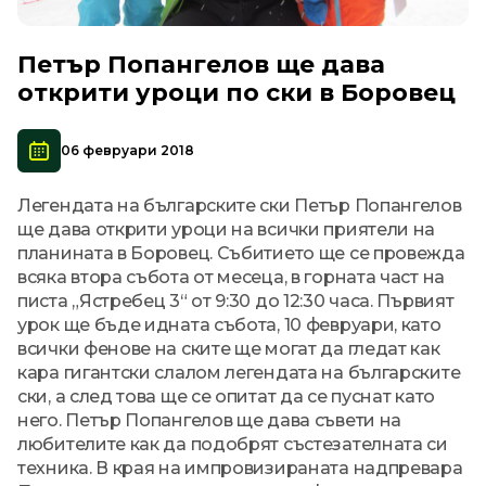
Петър Попангелов ще дава
открити уроци по ски в Боровец
06 февруари 2018
Легендата на българските ски Петър Попангелов
ще дава открити уроци на всички приятели на
планината в Боровец. Събитието ще се провежда
всяка втора събота от месеца, в горната част на
писта „Ястребец 3“ от 9:30 до 12:30 часа. Първият
урок ще бъде идната събота, 10 февруари, като
всички фенове на ските ще могат да гледат как
кара гигантски слалом легендата на българските
ски, а след това ще се опитат да се пуснат като
него. Петър Попангелов ще дава съвети на
любителите как да подобрят състезателната си
техника. В края на импровизираната надпревара