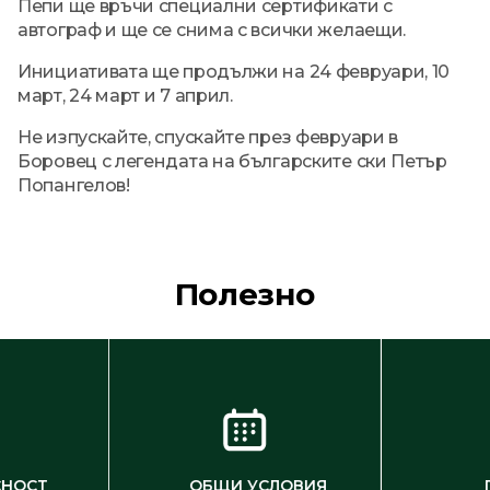
Пепи ще връчи специални сертификати с
автограф и ще се снима с всички желаещи.
Инициативата ще продължи на 24 февруари, 10
март, 24 март и 7 април.
Не изпускайте, спускайте през февруари в
Боровец с легендата на българските ски Петър
Попангелов!
Полезно
СНОСТ
ОБЩИ УСЛОВИЯ