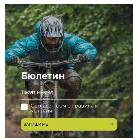
Бюлетин
email
Съгласен съм с
правила и
условия
ЗАПИШИ МЕ