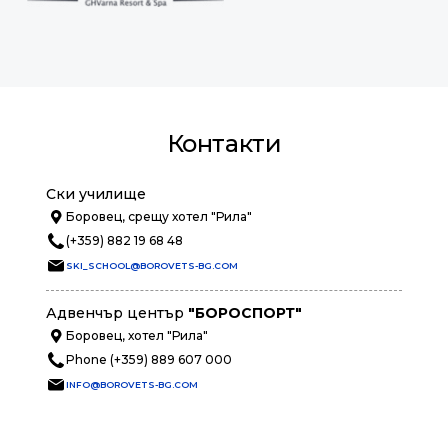
Контакти
Ски училище
Боровец, срещу хотел "Рила"
(+359) 882 19 68 48
SKI_SCHOOL@BOROVETS-BG.COM
Адвенчър център
"БОРОСПОРТ"
Боровец, хотел "Рила"
Phone (+359) 889 607 000
INFO@BOROVETS-BG.COM