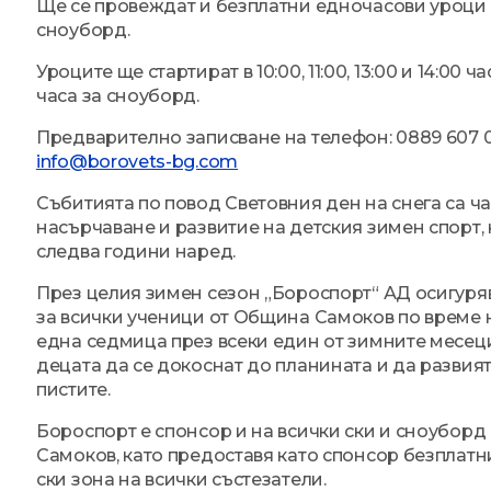
Ще се провеждат и безплатни едночасови уроци 
сноуборд.
Уроците ще стартират в 10:00, 11:00, 13:00 и 14:00 час
часа за сноуборд.
Предварително записване на телефон: 0889 607 0
info@borovets-bg.com
Събитията по повод Световния ден на снега са ча
насърчаване и развитие на детския зимен спорт,
следва години наред.
През целия зимен сезон „Бороспорт“ АД осигуря
за всички ученици от Община Самоков по време н
една седмица през всеки един от зимните месеци
децата да се докоснат до планината и да развия
пистите.
Бороспорт е спонсор и на всички ски и сноуборд
Самоков, като предоставя като спонсор безплатн
ски зона на всички състезатели.