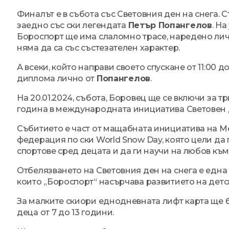
Финалът е в събота със Световния ден на снега. С
заедно със ски легендата
Петър Попангелов
. Н
Бороспорт ще има слаломно трасе, наредено лич
няма да са със състезателен характер.
А всеки, който направи своето спускане от 11:00 до 
диплома лично от
Попангелов
.
На 20.01.2024, събота, Боровец ще се включи за 
година в международната инициатива Световен д
Събитието е част от мащабната инициатива на 
федерация по ски World Snow Day, която цели д
спортове сред децата и да ги научи на любов към
Отбелязването на Световния ден на снега е една 
които „Бороспорт“ насърчава развитието на детс
За малките скиори еднодневната лифт карта ще бъ
деца от 7 до 13 години.