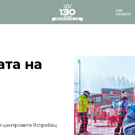
logo
УЕБ
КАМЕРИ
ата на
ки центровете Ястребец