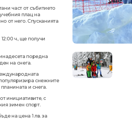
тани част от събитието
а учебния плац на
но от него. Спусканията
12:00 ч., ще получи
тринадесета поредна
ен на снега.
Международната
а популяризира снежните
 планината и снега.
от инициативите, с
кия зимен спорт.
де на цена 1 лв. за