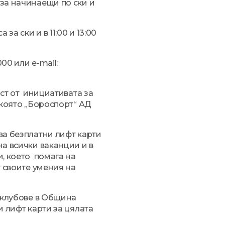
за начинаещи по ски и
а за ски и в 11:00 и 13:00
00 или e-mail:
ст от инициативата за
 която „Бороспорт“ АД
ва безплатни лифт карти
а всички ваканции и в
, което помага на
т своите умения на
 клубове в Община
и лифт карти за цялата