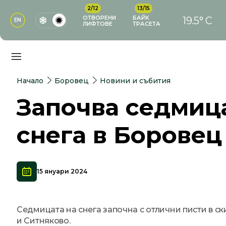
2/12
13/15
ОТВОРЕНИ
БАЙК
19.5° C
EN
ЛИФТОВЕ
ТРАСЕТА
Начало
Боровец
Новини и събития
Започва седмиц
снега в Боровец
15 януари 2024
Седмицата на снега започна с отлични писти в с
и Ситняково.