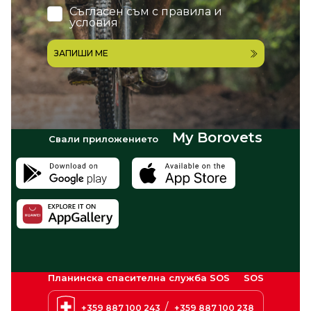
Съгласен съм с
правила и
условия
ЗАПИШИ МЕ
My Borovets
Свали приложението
Планинска спасителна служба SOS
SOS
/
+359 887 100 243
+359 887 100 238