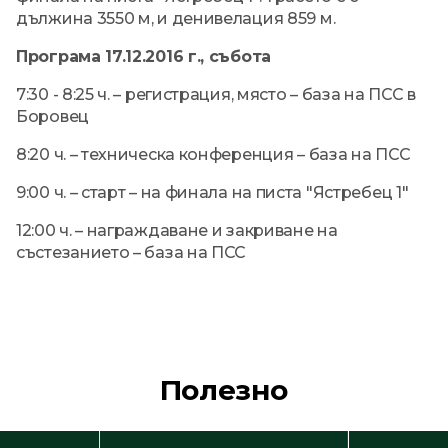
дължина 3550 м, и денивелация 859 м.
Програма 17.12.2016 г., събота
7:30 - 8:25 ч. – регистрация, място – база на ПСС в
Боровец
8:20 ч. – техническа конференция – база на ПСС
9:00 ч. – старт – на финала на писта "Ястребец 1"
12:00 ч. – награждаване и закриване на
състезанието – база на ПСС
Полезно