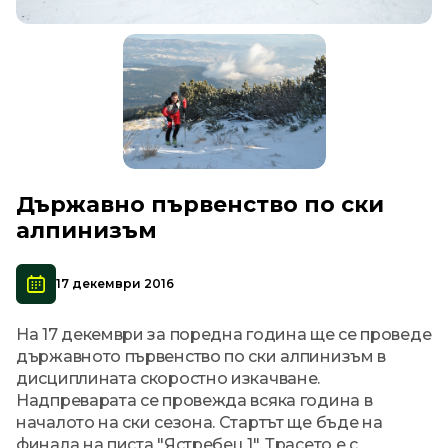
Държавно първенство по ски
алпинизъм
17 декември 2016
На 17 декември за поредна година ще се проведе
държавното първенство по ски алпинизъм в
дисциплината скоростно изкачване.
Надпреварата се провежда всяка година в
началото на ски сезона. Стартът ще бъде на
финала на писта "Ястребец 1". Трасето е с