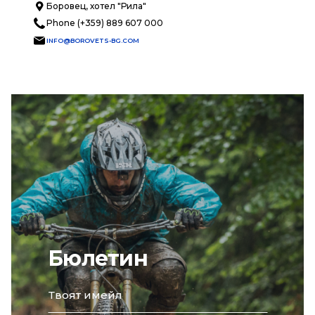
Боровец, хотел "Рила"
Phone (+359) 889 607 000
INFO@BOROVETS-BG.COM
Бюлетин
email