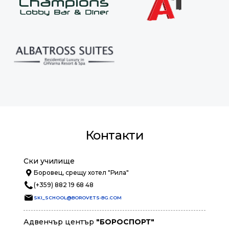
Контакти
Ски училище
Боровец, срещу хотел "Рила"
(+359) 882 19 68 48
SKI_SCHOOL@BOROVETS-BG.COM
Адвенчър център
"БОРОСПОРТ"