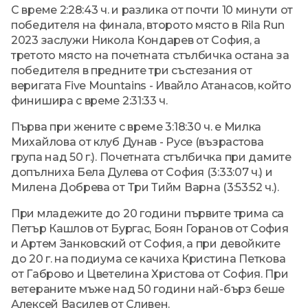
С време 2:28:43 ч. и разлика от почти 10 минути от
победителя на финала, второто място в Rila Run
2023 заслужи Никола Кондарев от София, а
третото място на почетната стълбичка остана за
победителя в предните три състезания от
веригата Five Mountains - Ивайло Атанасов, който
финишира с време 2:31:33 ч.
Първа при жените с време 3:18:30 ч. е Милка
Михайлова от клуб Дунав - Русе (възрастова
група над 50 г.). Почетната стълбичка при дамите
допълниха Бела Дулева от София (3:33:07 ч.) и
Милена Добрева от Три Тийм Варна (3:53:52 ч.).
При младежите до 20 години първите трима са
Петър Кашлов от Бургас, Боян Горанов от София
и Артем Занковский от София, а при девойките
до 20 г. на подиума се качиха Кристина Петкова
от Габрово и Цветелина Христова от София. При
ветераните мъже над 50 години най-бърз беше
Алексей Василев от Сливен.