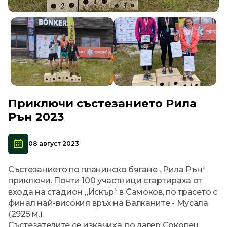
Приключи състезанието Рила
Рън 2023
08 август 2023
Състезанието по планинско бягане „Рила Рън“
приключи. Почти 100 участници стартираха от
входа на стадион „Искър“ в Самоков, по трасето с
финал най-високия връх на Балканите - Мусала
(2925 м.).
Състезателите се изкачиха до лагер Соколец,