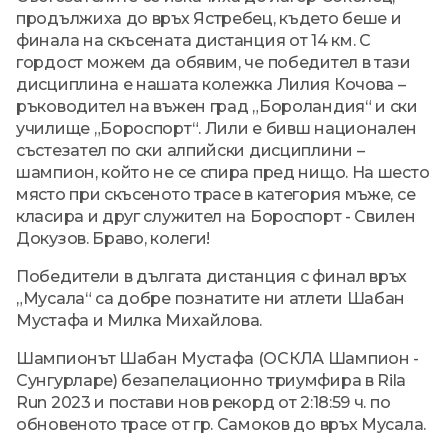
продължиха до връх Ястребец, където беше и
финала на скъсената дистанция от 14 км. С
гордост можем да обявим, че победител в тази
дисциплина е нашата колежка Лилия Кочова –
ръководител на въжен град „Бороландия“ и ски
училище „Бороспорт“. Лили е бивш национален
състезател по ски алпийски дисциплини –
шампион, който не се спира пред нищо. На шесто
място при скъсеното трасе в категория мъже, се
класира и друг служител на Бороспорт - Свилен
Докузов. Браво, колеги!
Победители в дългата дистанция с финал връх
„Мусала“ са добре познатите ни атлети Шабан
Мустафа и Милка Михайлова.
Шампионът Шабан Мустафа (ОСКЛА Шампион -
Сунгурларе) безапелационно триумфира в Rila
Run 2023 и постави нов рекорд от 2:18:59 ч. по
обновеното трасе от гр. Самоков до връх Мусала.