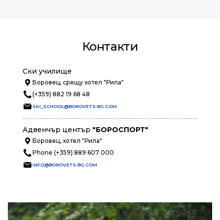
Контакти
Ски училище
Боровец, срещу хотел "Рила"
(+359) 882 19 68 48
SKI_SCHOOL@BOROVETS-BG.COM
Адвенчър център
"БОРОСПОРТ"
Боровец, хотел "Рила"
Phone (+359) 889 607 000
INFO@BOROVETS-BG.COM