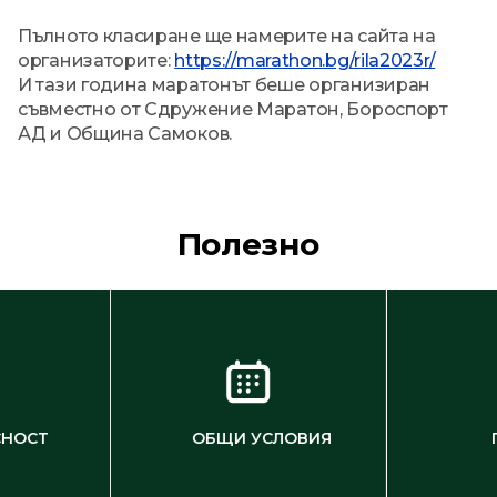
Пълното класиране ще намерите на сайта на
организаторите:
https://marathon.bg/rila2023r/
И тази година маратонът беше организиран
съвместно от Сдружение Маратон, Бороспорт
АД и Община Самоков.
Полезно
СНОСТ
ОБЩИ УСЛОВИЯ