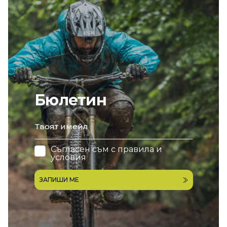
Бюлетин
email
Съгласен съм с
правила и
условия
ЗАПИШИ МЕ