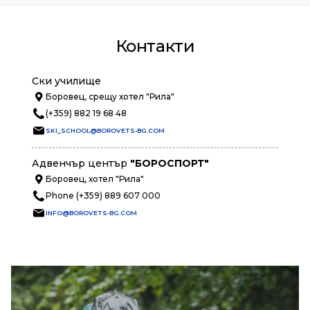
Контакти
Ски училище
Боровец, срещу хотел "Рила"
(+359) 882 19 68 48
SKI_SCHOOL@BOROVETS-BG.COM
Адвенчър център
"БОРОСПОРТ"
Боровец, хотел "Рила"
Phone (+359) 889 607 000
INFO@BOROVETS-BG.COM