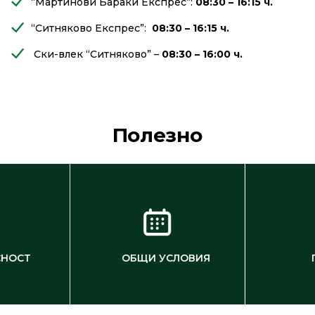
“Мартинови Бараки Експрес”:
08:30 – 16:15 ч.
“Ситняково Експрес”:
08:30 – 16:15 ч.
Ски-влек “Ситняково” –
08:30 – 16:00 ч.
Полезно
СНОСТ
ОБЩИ УСЛОВИЯ