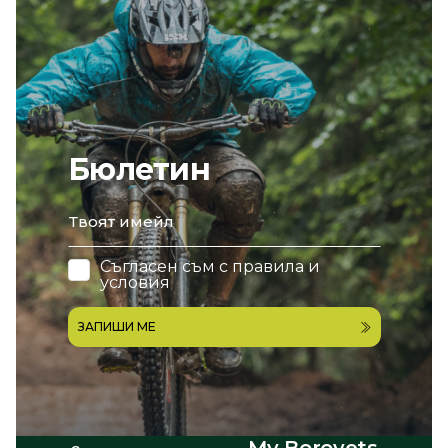
Бюлетин
email
Съгласен съм с
правила и
условия
ЗАПИШИ МЕ
My Borovets