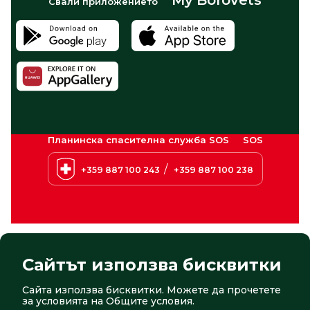
Свали приложението
Планинска спасителна служба SOS
SOS
/
+359 887 100 243
+359 887 100 238
Сайтът използва бисквитки
Сайта използва бисквитки. Можете да прочетете
© 2026 Боровец. Всички права запазени
Сайт от:
СтудиоХ
за условията на
Общите условия
.