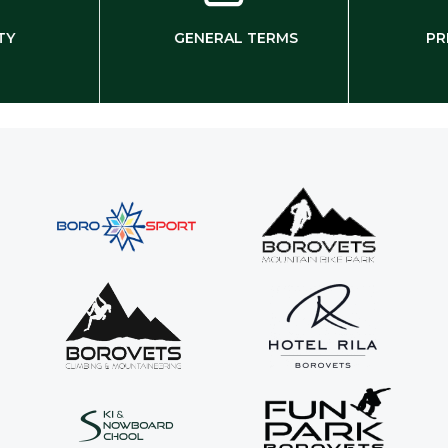
TY
GENERAL TERMS
PR