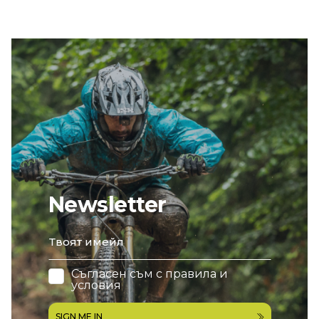
Newsletter
email
Съгласен съм с
правила и
условия
SIGN ME IN