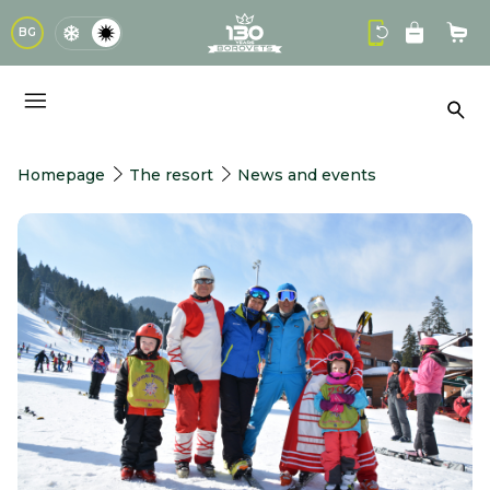
logo
BG
Sho
Sea
Homepage
The resort
News and events